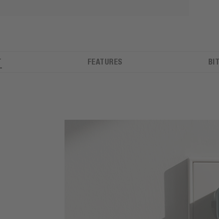
T
FEATURES
BI