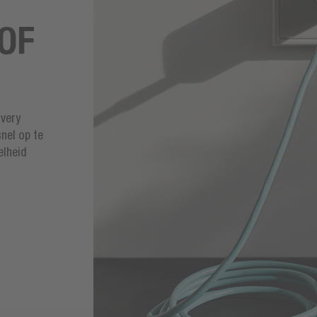
OF
ivery
nel op te
elheid