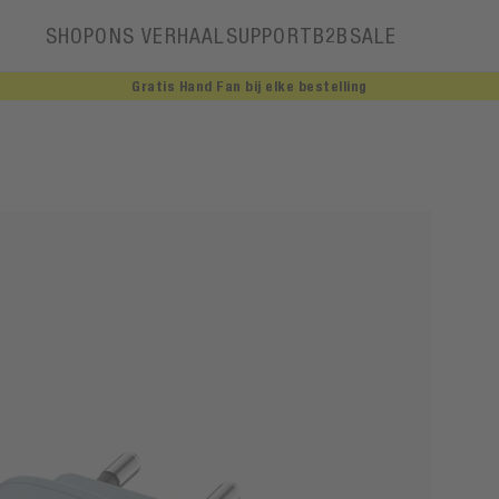
SHOP
ONS VERHAAL
SUPPORT
B2B
SALE
Gratis Hand Fan bij elke bestelling
Ons verhaal