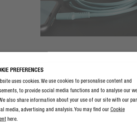
OKIE PREFERENCES
JG 10% KORTING
JE VOLGENDE
bsite uses cookies. We use cookies to personalise content and
TELLING!
sements, to provide social media functions and to analyse our w
10% korting nog niet genoeg is,
. We also share information about your use of our site with our pa
 lid worden van The Rebel Club ook
l andere voordelen.
Lees hier meer
.
ial media, advertising and analysis. You may find our
Cookie
ent
here.