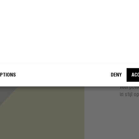
SIZE
SM
h ’n Rebel mag mijn e-mailadres
uiken voor marketingdoeleinden
ST
WORD EEN REBEL
De USB-C
PTIONS
DENY
AC
overal in
veel pow
in stijl o