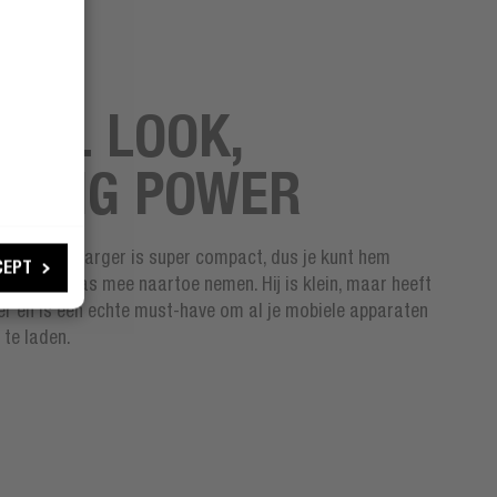
ALL LOOK,
RONG POWER
 PD Mini Charger is super compact, dus je kunt hem
CEPT
 je zak of tas mee naartoe nemen. Hij is klein, maar heeft
er en is een echte must-have om al je mobiele apparaten
p te laden.