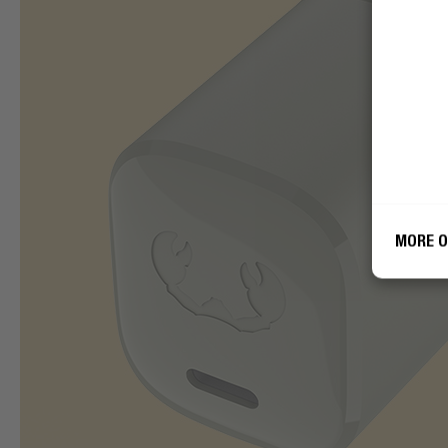
Fres
gebr
MORE O