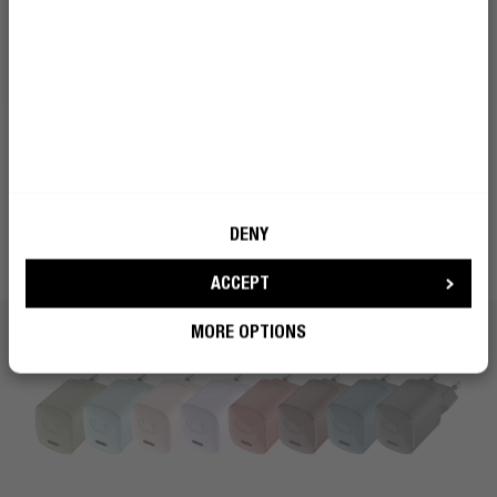
MEZCLAR Y COMBINAR
CONVIÉRTETE EN REBEL
ELIGE TU COLOR
FAVORITO
Elija su color favorito y mezcle o combine su cargador
de pared con nuestros auriculares, audífonos, parlantes
y Powerbanks. Complete su conjunto de dispositivos
móviles imprescindibles y viva en color.
DENY
ACCEPT
MORE OPTIONS