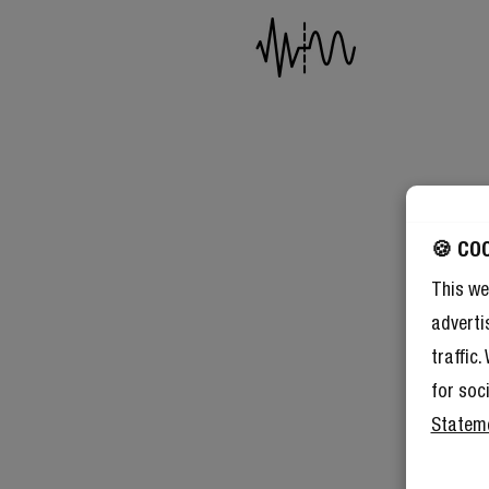
🍪 CO
This we
adverti
traffic
for soc
Statem