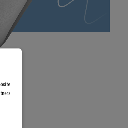
ebsite
rtners