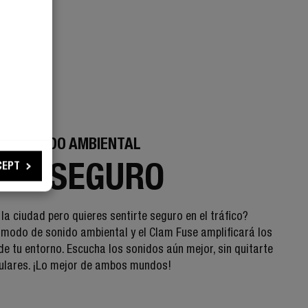
DE SONIDO AMBIENTAL
AJE SEGURO
CEPT
la ciudad pero quieres sentirte seguro en el tráfico?
l modo de sonido ambiental y el Clam Fuse amplificará los
de tu entorno. Escucha los sonidos aún mejor, sin quitarte
culares. ¡Lo mejor de ambos mundos!