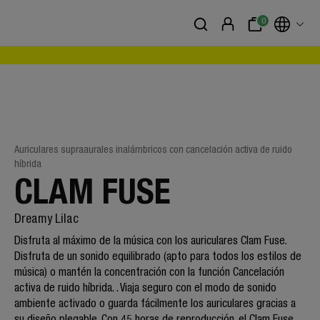
0
Auriculares supraaurales inalámbricos con cancelación activa de ruido
híbrida
CLAM FUSE
Dreamy Lilac
Disfruta al máximo de la música con los auriculares Clam Fuse.
Disfruta de un sonido equilibrado (apto para todos los estilos de
música) o mantén la concentración con la función Cancelación
activa de ruido híbrida. . Viaja seguro con el modo de sonido
ambiente activado o guarda fácilmente los auriculares gracias a
su diseño plegable. Con 45 horas de reproducción, el Clam Fuse