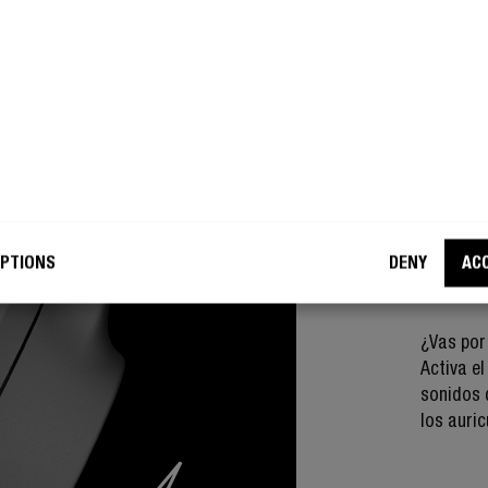
MODO 
VI
PTIONS
DENY
AC
¿Vas por 
Activa e
sonidos 
los auri