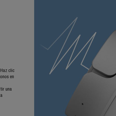
 Haz clic
fonos en
tir una
la