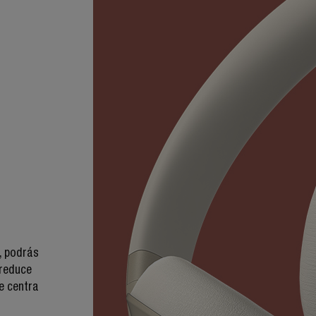
, podrás
 reduce
se centra