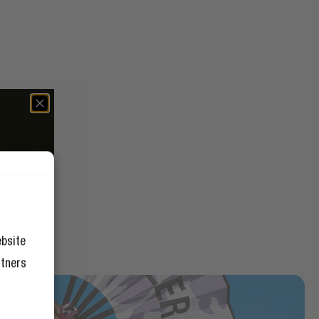
ebsite
rtners