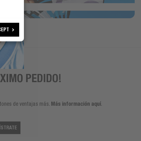
CEPT
XIMO PEDIDO!
Más información aquí
ntones de ventajas más.
.
ÍSTRATE