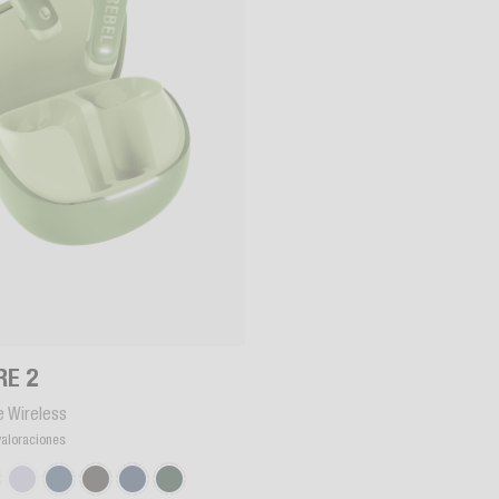
RE 2
e Wireless
valoraciones