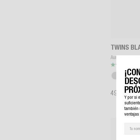
TWINS BL
Auriculares Tru
47 
¡CO
DES
PRÓ
49,99 €
Y por si
suficient
también 
ventajas