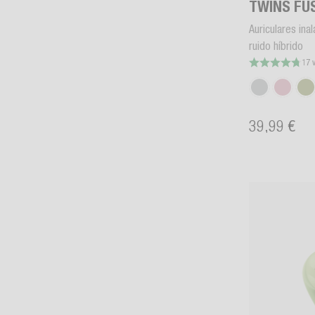
TWINS FU
Auriculares ina
ruido híbrido
17 
39,99 €