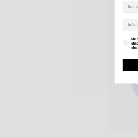
Me p
util
elec