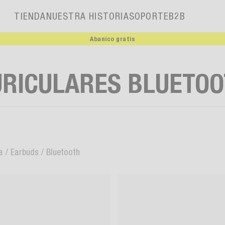
TIENDA
NUESTRA HISTORIA
SOPORTE
B2B
Abanico gratis
Nuestra historia
URICULARES BLUETOO
a
/
Earbuds
/
Bluetooth