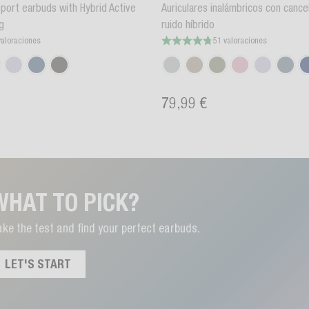
sport earbuds with Hybrid Active
Auriculares inalámbricos con cance
g
ruido híbrido
valoraciones
51 valoraciones
79,99 €
WHAT TO PICK?
ke the test and find your perfect earbuds.
LET'S START