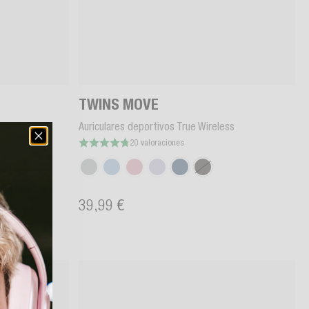
TWINS MOVE
hadilla
Auriculares deportivos True Wireless
20 valoraciones
39,99 €