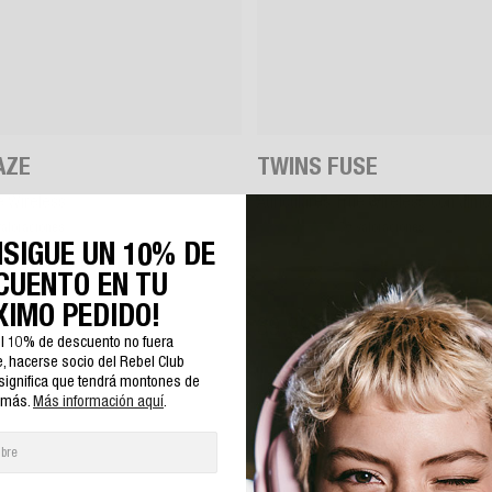
AZE
TWINS FUSE
e Wireless
Auriculares True Wireless con almo
valoraciones
50 valoraciones
NSIGUE UN 10% DE
CUENTO EN TU
XIMO PEDIDO!
39,99 €
 el 10% de descuento no fuera
e, hacerse socio del Rebel Club
significa que tendrá montones de
 más.
Más información aquí
.