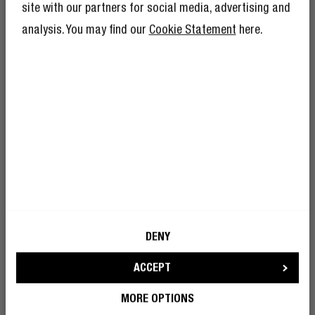
suficiente, hacerse socio del Rebel Club
site with our partners for social media, advertising and
también significa que tendrá montones de
analysis. You may find our
Cookie Statement
here.
ventajas más.
Más información aquí
.
Me parece bien que Fresh 'n Rebel
utilice mi dirección de correo
electrónico con fines comerciales.
DENY
CONVIÉRTETE EN REBEL
ACCEPT
MORE OPTIONS