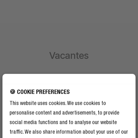
Vacantes
En este momento no hay vacantes abiertas para
Fresh 'n Rebel en tu país.
🍪 COOKIE PREFERENCES
This website uses cookies. We use cookies to
¡CONSIGUE UN 10% DE
personalise content and advertisements, to provide
DESCUENTO EN TU
social media functions and to analyse our website
PRÓXIMO PEDIDO!
traffic. We also share information about your use of our
Y por si el 10% de descuento no fuera