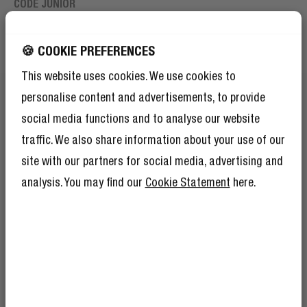
CODE JUNIOR
Auriculares inalámbricos supraurales
para niños
2 valoraciones
🍪 COOKIE PREFERENCES
This website uses cookies. We use cookies to
34,99 €
personalise content and advertisements, to provide
social media functions and to analyse our website
¡CONSIGUE UN 10% DE
traffic. We also share information about your use of our
DESCUENTO EN TU
site with our partners for social media, advertising and
PREGUNTAS FRECUENTES
PRÓXIMO PEDIDO!
analysis. You may find our
Cookie Statement
here.
Y por si el 10% de descuento no fuera
suficiente, hacerse socio del Rebel Club
también significa que tendrá montones de
ventajas más.
Más información aquí
.
¿Qué auriculares Bluetooth tienen
micrófono?