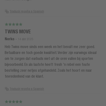
Traducir reseña a Spanish
TWINS MOVE
Nerko
-
14 abr 2025
Heb Twins move sinds een week en het bevalt me zeer goed.
Betaalbare en toch goede kwaliteit. Verder zijn earwings ideaal
om te zorgen dat earbuds niet uit de oren vallen bij sporten
bijvoorbeeld. En als laatste heeft fresh 'n rebel een foute
bestelling zeer netjes afgehandeld. Zoals het hoort en naar
tevredenheid van de klant.
Traducir reseña a Spanish