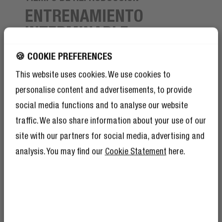
ENTRENAMIENTO
INTERMINABLE
🍪 COOKIE PREFERENCES
Puedes utilizar los Twins Move durante todo un maratón
-o dos si eres muy rápido ;) - sin tener que cargarlos.
This website uses cookies. We use cookies to
Los auriculares tienen 6 horas de autonomía con una
personalise content and advertisements, to provide
sola carga y con la caja de carga tendrás 24 horas más
social media functions and to analyse our website
de autonomía, lo que hace que la autonomía total de los
Twins Move sea de 30 horas.
traffic. We also share information about your use of our
site with our partners for social media, advertising and
analysis. You may find our
Cookie Statement
here.