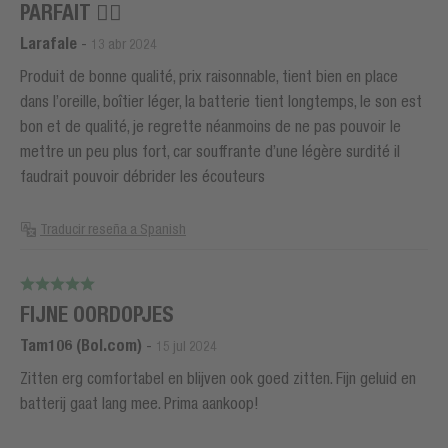
PARFAIT 👌🏻
Larafale
-
13 abr 2024
Produit de bonne qualité, prix raisonnable, tient bien en place
dans l’oreille, boîtier léger, la batterie tient longtemps, le son est
bon et de qualité, je regrette néanmoins de ne pas pouvoir le
mettre un peu plus fort, car souffrante d’une légère surdité il
faudrait pouvoir débrider les écouteurs
Traducir reseña a Spanish
FIJNE OORDOPJES
Tam106 (Bol.com)
-
15 jul 2024
Zitten erg comfortabel en blijven ook goed zitten. Fijn geluid en
batterij gaat lang mee. Prima aankoop!