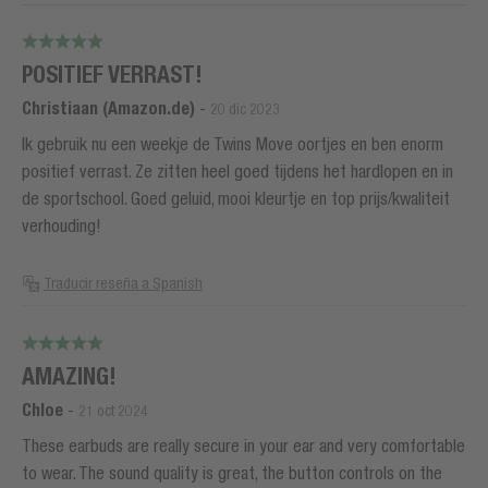
POSITIEF VERRAST!
Christiaan (Amazon.de)
-
20 dic 2023
Ik gebruik nu een weekje de Twins Move oortjes en ben enorm
positief verrast. Ze zitten heel goed tijdens het hardlopen en in
de sportschool. Goed geluid, mooi kleurtje en top prijs/kwaliteit
verhouding!
Traducir reseña a Spanish
AMAZING!
Chloe
-
21 oct 2024
These earbuds are really secure in your ear and very comfortable
to wear. The sound quality is great, the button controls on the