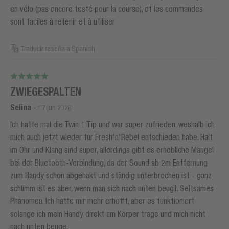
en vélo (pas encore testé pour la course), et les commandes
sont faciles à retenir et à utiliser
Traducir reseña a Spanish
ZWIEGESPALTEN
Selina
-
17 jun 2026
Ich hatte mal die Twin 1 Tip und war super zufrieden, weshalb ich
mich auch jetzt wieder für Fresh'n'Rebel entschieden habe. Halt
im Ohr und Klang sind super, allerdings gibt es erhebliche Mängel
bei der Bluetooth-Verbindung, da der Sound ab 2m Entfernung
zum Handy schon abgehakt und ständig unterbrochen ist - ganz
schlimm ist es aber, wenn man sich nach unten beugt. Seltsames
Phänomen. Ich hatte mir mehr erhofft, aber es funktioniert
solange ich mein Handy direkt am Körper trage und mich nicht
nach unten beuge.