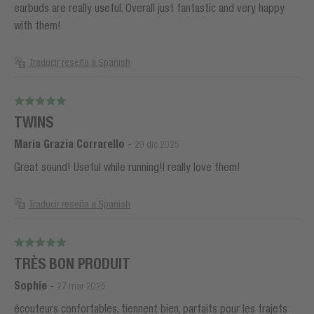
earbuds are really useful. Overall just fantastic and very happy
with them!
Traducir reseña a Spanish
TWINS
Maria Grazia Corrarello
-
29 dic 2025
Great sound! Useful while running!I really love them!
Traducir reseña a Spanish
TRÈS BON PRODUIT
Sophie
-
27 mar 2025
écouteurs confortables, tiennent bien, parfaits pour les trajets