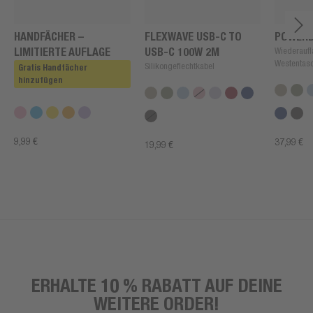
HANDFÄCHER –
FLEXWAVE USB-C TO
POWERB
LIMITIERTE AUFLAGE
USB-C 100W 2M
Wiederaufl
Westentas
Silikongeflechtkabel
Gratis Handfächer
hinzufügen
9,99 €
37,99 €
19,99 €
ERHALTE 10 % RABATT AUF DEINE
WEITERE ORDER!