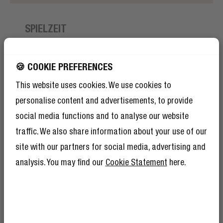
SPIELZEIT
TRAINING OHNE ENDE
🍪 COOKIE PREFERENCES
Du kannst die Twins Move für einen ganzen Marathon
verwenden - oder zwei, wenn du sehr schnell bist ;) -
This website uses cookies. We use cookies to
ohne sie aufladen zu müssen. Die Ohrhörer haben eine
personalise content and advertisements, to provide
Spielzeit von 6 Stunden pro Aufladung und mit der
social media functions and to analyse our website
Charing Box hast du weitere 24 Stunden Spielzeit, so
traffic. We also share information about your use of our
dass die gesamte Spielzeit des Twins Move 30
site with our partners for social media, advertising and
Stunden beträgt.
analysis. You may find our
Cookie Statement
here.