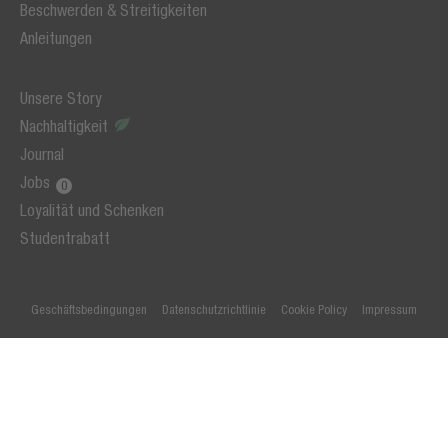
Beschwerden & Streitigkeiten
Anleitungen
Unsere Story
Nachhaltigkeit
Journal
Jobs
Loyalität und Schenken
Studentrabatt
Geschäftsbedingungen
Datenschutzrichtlinie
Cookie Policy
Impressum
© 2026 Fresh 'n Rebel
* Alle Preise inkl. MwSt. zzgl. Versandkosten, sofern nicht anders angegeben.