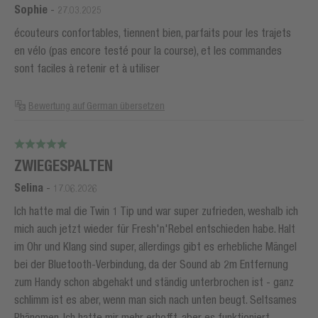
Sophie
-
27.03.2025
écouteurs confortables, tiennent bien, parfaits pour les trajets
en vélo (pas encore testé pour la course), et les commandes
sont faciles à retenir et à utiliser
Bewertung auf German übersetzen
ZWIEGESPALTEN
Selina
-
17.06.2026
Ich hatte mal die Twin 1 Tip und war super zufrieden, weshalb ich
mich auch jetzt wieder für Fresh'n'Rebel entschieden habe. Halt
im Ohr und Klang sind super, allerdings gibt es erhebliche Mängel
bei der Bluetooth-Verbindung, da der Sound ab 2m Entfernung
zum Handy schon abgehakt und ständig unterbrochen ist - ganz
schlimm ist es aber, wenn man sich nach unten beugt. Seltsames
Phänomen. Ich hatte mir mehr erhofft, aber es funktioniert