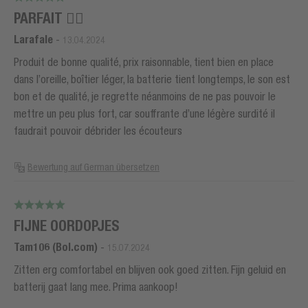
PARFAIT 👌🏻
Larafale
-
13.04.2024
Produit de bonne qualité, prix raisonnable, tient bien en place
dans l’oreille, boîtier léger, la batterie tient longtemps, le son est
bon et de qualité, je regrette néanmoins de ne pas pouvoir le
mettre un peu plus fort, car souffrante d’une légère surdité il
faudrait pouvoir débrider les écouteurs
Bewertung auf German übersetzen
FIJNE OORDOPJES
Tam106 (Bol.com)
-
15.07.2024
Zitten erg comfortabel en blijven ook goed zitten. Fijn geluid en
batterij gaat lang mee. Prima aankoop!