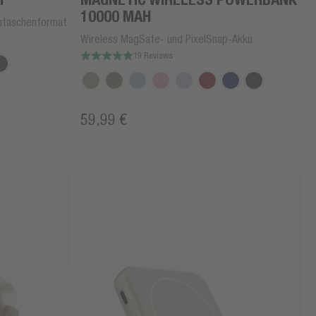
10000 MAH
ntaschenformat
Wireless MagSafe- und PixelSnap-Akku
19 Reviews
59,99 €