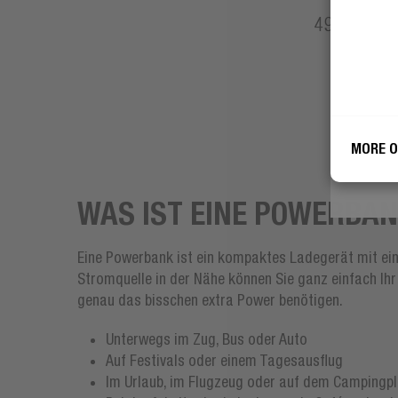
49,99 €
Ich 
'n R
Mark
MORE O
WAS IST EINE POWERBA
Eine Powerbank ist ein kompaktes Ladegerät mit ein
Stromquelle in der Nähe können Sie ganz einfach Ihr 
genau das bisschen extra Power benötigen.
Unterwegs im Zug, Bus oder Auto
Auf Festivals oder einem Tagesausflug
Im Urlaub, im Flugzeug oder auf dem Campingp