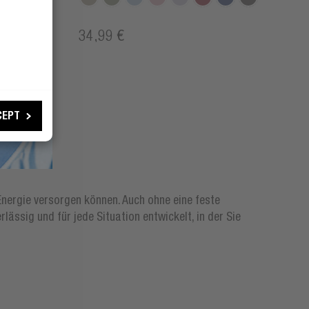
34,99 €
CEPT
nergie versorgen können. Auch ohne eine feste
ässig und für jede Situation entwickelt, in der Sie