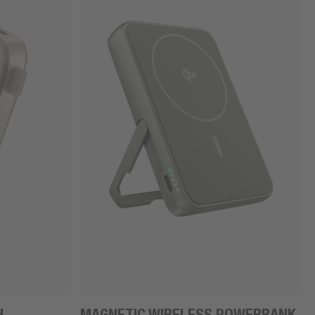
H
MAGNETIC WIRELESS POWERBANK