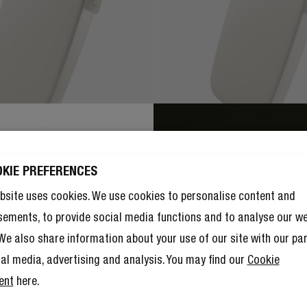
ALTE 10 %
ATT AUF DEINE
OKIE PREFERENCES
TERE ORDER!
bsite uses cookies. We use cookies to personalise content and
ob 10 % Rabatt nicht schon genug
ekommst du als Mitglied des Rebel
sements, to provide social media functions and to analyse our w
 noch viele andere Vorteile.
Hier
K 18000 MAH
POWERBANK 12000 MA
ahren
.
. We also share information about your use of our site with our pa
arer Akku im Westentaschenformat
Wiederaufladbarer Akku im Weste
ial media, advertising and analysis. You may find our
Cookie
Reviews
23 Reviews
ent
here.