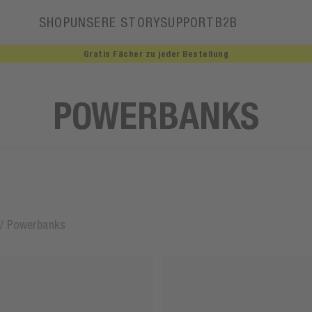
SHOP
UNSERE STORY
SUPPORT
B2B
Gratis Fächer zu jeder Bestellung
Unsere Story
POWERBANKS
/
Powerbanks