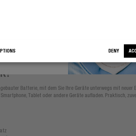
37,99 €
bin damit einverstanden, dass Fresh
ebel meine E-Mail-Adresse für
etingzwecke verwendet.
PTIONS
DENY
AC
WERDE EIN REBELL
NK?
gebauter Batterie, mit dem Sie Ihre Geräte unterwegs mit neuer E
Smartphone, Tablet oder andere Geräte aufladen. Praktisch, zuverl
latz