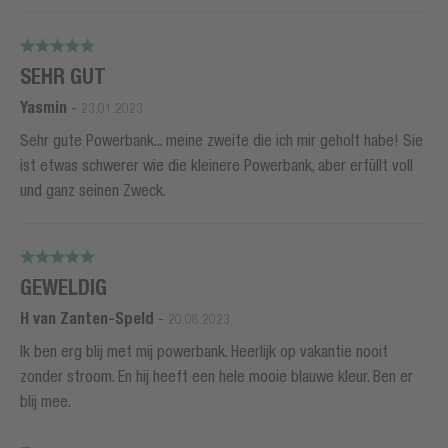
SEHR GUT
Yasmin
-
23.01.2023
Sehr gute Powerbank... meine zweite die ich mir geholt habe! Sie
ist etwas schwerer wie die kleinere Powerbank, aber erfüllt voll
und ganz seinen Zweck.
GEWELDIG
H van Zanten-Speld
-
20.08.2023
Ik ben erg blij met mij powerbank. Heerlijk op vakantie nooit
zonder stroom. En hij heeft een hele mooie blauwe kleur. Ben er
blij mee.