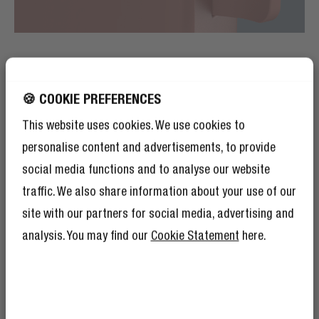
HOCHWERTIGE MATERIALIEN
BIS INS DETAIL
🍪 COOKIE PREFERENCES
DURCHDACHT
This website uses cookies. We use cookies to
personalise content and advertisements, to provide
Die Powerbanks sind aus weichen, leichten Materialien
social media functions and to analyse our website
mit sanften Kurven gefertigt. An der Seite befindet
sich ein Etikett mit unserem geprägten Logo und auf
traffic. We also share information about your use of our
der Oberseite der Powerbank leuchtet eine LED zur
site with our partners for social media, advertising and
Statusanzeige. Lade deine Geräte immer mit Stil auf.
analysis. You may find our
Cookie Statement
here.