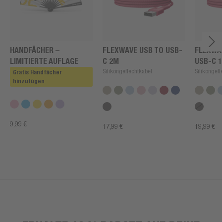
HANDFÄCHER –
FLEXWAVE USB TO USB-
FLEXWA
LIMITIERTE AUFLAGE
C 2M
USB-C 
Silikongeflechtkabel
Silikongef
Gratis Handfächer
hinzufügen
9,99 €
17,99 €
19,99 €