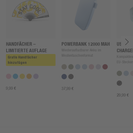
HANDFÄCHER –
POWERBANK 12000 MAH
USB + U
LIMITIERTE AUFLAGE
Wiederaufladbarer Akku im
CHARGE
Westentaschenformat
Kompaktes
Gratis Handfächer
EU-Stecker
hinzufügen
9,99 €
37,99 €
29,99 €