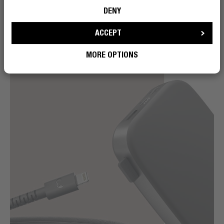
Schreibtischschublade – dieses Kabel macht kein
DENY
Durcheinander. Der mitgelieferte Kabelbinder sorgt für
Ordnung, selbst wenn du nicht organisiert bist.
ACCEPT
MORE OPTIONS