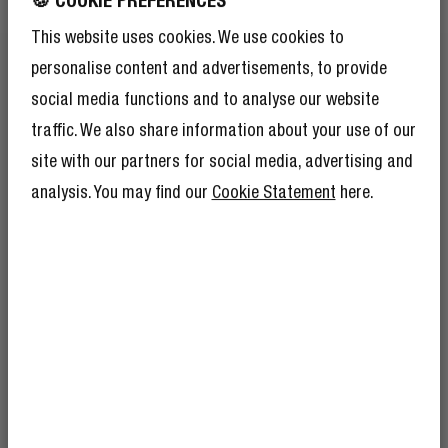
This website uses cookies. We use cookies to
personalise content and advertisements, to provide
MODISCHES GEFLOCHTENES NYLON
KEIN STANDARD
social media functions and to analyse our website
traffic. We also share information about your use of our
Ja, es ist stark – aber auch wirklich stylisch. Die
site with our partners for social media, advertising and
geflochtene Oberfläche verbessert die Haltbarkeit und
analysis. You may find our
Cookie Statement
here.
verleiht deinem Kabel einen Farbtupfer.
ERHALTE 10 %
RABATT AUF DEINE
WEITERE ORDER!
Und als ob 10 % Rabatt nicht schon genug
wären, bekommst du als Mitglied des Rebel
Club auch noch viele andere Vorteile.
Hier
mehr erfahren
.