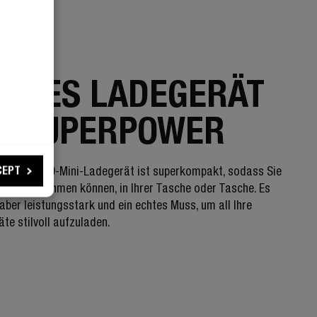
E
EINES LADEGERÄT
T SUPERPOWER
CEPT
+ USB-C PD-Mini-Ladegerät ist superkompakt, sodass Sie
ll hin mitnehmen können, in Ihrer Tasche oder Tasche. Es
, aber leistungsstark und ein echtes Muss, um all Ihre
te stilvoll aufzuladen.