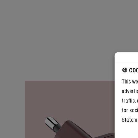
🍪 CO
This we
adverti
traffic
for soc
Statem