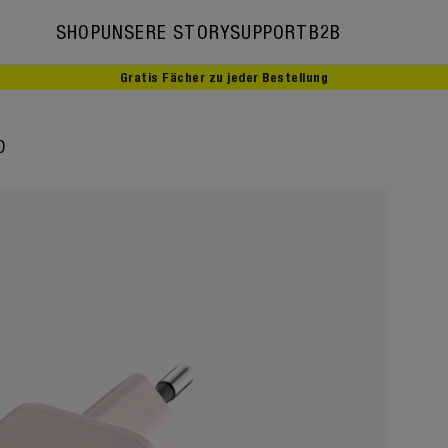
SHOP
UNSERE STORY
SUPPORT
B2B
Gratis Fächer zu jeder Bestellung
Unsere Story
D