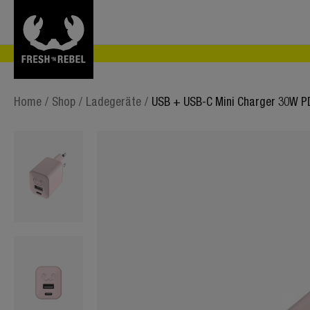
Home
/
Shop
/
Ladegeräte
/
USB + USB-C Mini Charger 30W P