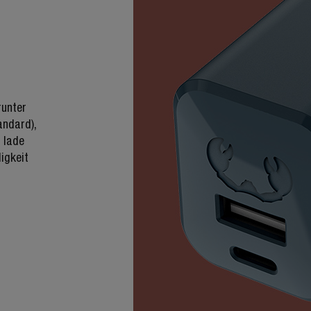
runter
ndard),
d lade
igkeit