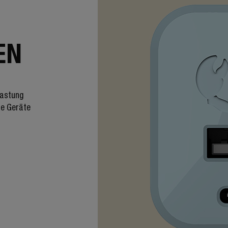
EN
lastung
re Geräte