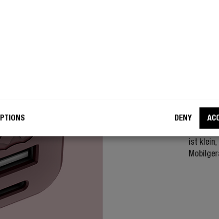
GRÖSS
KL
MI
PTIONS
DENY
AC
Das USB 
es übera
ist klein
Mobilgerä