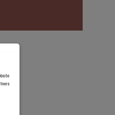
ebsite
rtners