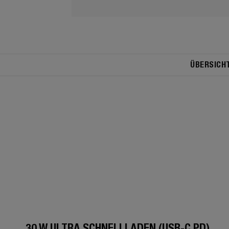
ÜBERSICH
30 W ULTRA SCHNELLLADEN (USB-C PD)