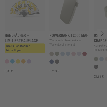
HANDFÄCHER –
POWERBANK 12000 MAH
USB + U
LIMITIERTE AUFLAGE
Wiederaufladbarer Akku im
CHARGE
Westentaschenformat
Kompaktes
Gratis Handfächer
EU-Stecker
hinzufügen
9,99 €
37,99 €
29,99 €