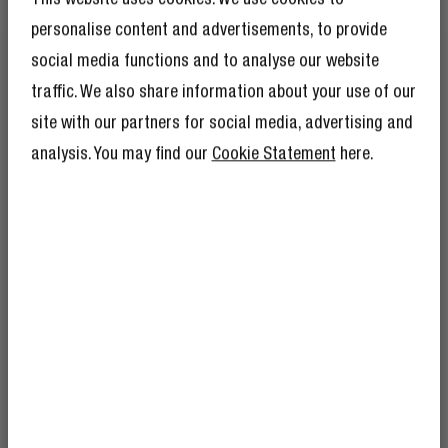
personalise content and advertisements, to provide
social media functions and to analyse our website
MODISCHES GEFLOCHTENES NYLON
traffic. We also share information about your use of our
KEIN STANDARD
site with our partners for social media, advertising and
analysis. You may find our
Cookie Statement
here.
Ja, es ist stark – aber auch wirklich stylisch. Die
geflochtene Oberfläche verbessert die Haltbarkeit und
verleiht deinem Kabel einen Farbtupfer.
ERHALTE 10 %
RABATT AUF DEINE
WEITERE ORDER!
Und als ob 10 % Rabatt nicht schon genug
wären, bekommst du als Mitglied des Rebel
Club auch noch viele andere Vorteile.
Hier
mehr erfahren
.