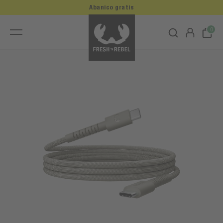
Abanico gratis
0