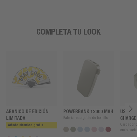
COMPLETA TU LOOK
ABANICO DE EDICIÓN
POWERBANK 12000 MAH
USB + U
LIMITADA
Batería recargable de bolsillo
CHARGE
Cargador 
Añade abanico gratis
(solo enchu