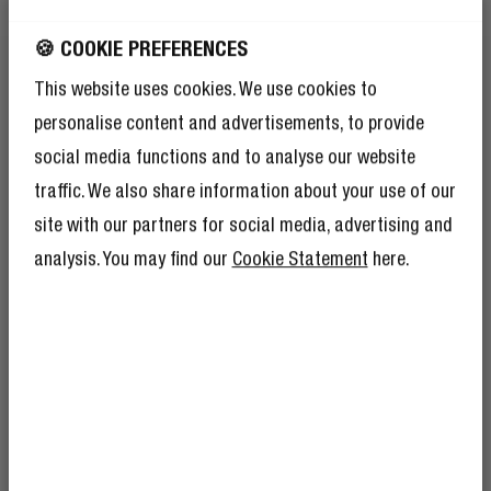
🍪 COOKIE PREFERENCES
NAILON TRENZADO DE MODA
This website uses cookies. We use cookies to
OLVÍDATE DE LO BÁSICO
personalise content and advertisements, to provide
social media functions and to analyse our website
Sí, es fuerte - pero también atractivo. El acabado
traffic. We also share information about your use of our
trenzado agrega durabilidad y da ese toque de color
site with our partners for social media, advertising and
extra.
analysis. You may find our
Cookie Statement
here.
¡CONSIGUE UN 10% DE
DESCUENTO EN TU
PRÓXIMO PEDIDO!
Y por si el 10% de descuento no fuera
suficiente, hacerse socio del Rebel Club
también significa que tendrá montones de