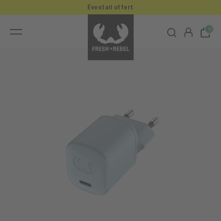
Éventail offert
0