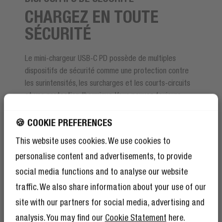
CHARGEZ EN TOUTE
SÉCURITÉ
Le mini-chargeur USB-C PD possède de multiples
dispositifs de sécurité comme une protection contre
les surintensités, les surcharges et les courts-circuits
et une protection thermique. Vous pouvez toujours
charger vos appareils sans soucis.
🍪 COOKIE PREFERENCES
This website uses cookies. We use cookies to
personalise content and advertisements, to provide
social media functions and to analyse our website
traffic. We also share information about your use of our
site with our partners for social media, advertising and
analysis. You may find our
Cookie Statement
here.