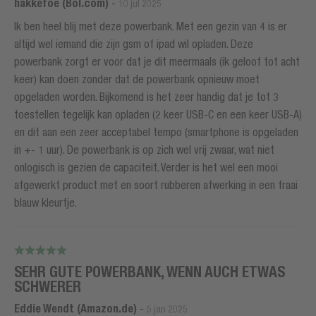
hakkefoe (Bol.com)
-
10 jul 2025
Ik ben heel blij met deze powerbank. Met een gezin van 4 is er
altijd wel iemand die zijn gsm of ipad wil opladen. Deze
powerbank zorgt er voor dat je dit meermaals (ik geloof tot acht
keer) kan doen zonder dat de powerbank opnieuw moet
opgeladen worden. Bijkomend is het zeer handig dat je tot 3
toestellen tegelijk kan opladen (2 keer USB-C en een keer USB-A)
en dit aan een zeer acceptabel tempo (smartphone is opgeladen
in +- 1 uur). De powerbank is op zich wel vrij zwaar, wat niet
onlogisch is gezien de capaciteit. Verder is het wel een mooi
afgewerkt product met en soort rubberen afwerking in een fraai
blauw kleurtje.
SEHR GUTE POWERBANK, WENN AUCH ETWAS
SCHWERER
Eddie Wendt (Amazon.de)
-
5 jan 2025