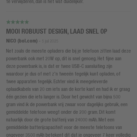
te verwijderen, dan is het wat duidelijker.
MOOI ROBUUST DESIGN, LAAD SNEL OP
NlCO (bol.com)
-
5 jul 2025
Net zoals de meeste opladers die bij je telefoon zitten laad deze
powerbank ook met 20W op, dit is snel genoeg. Het fijne aan
deze powerbank is, is dat er twee USB-C aansluiting zijn
waardoor je dus of met z'n tweeën tegelijk kunt opladen, of
twee apparaten tegelijk. Echter vind ik meegeleverde
oplaadkabels van 20 cm iets aan de korte kant en had ik er graag
één gezien die iets langer is. Door het gewicht van bijna 500
gram vind ik de powerbank vrij zwaar voor dagelijks gebruik, een
gemiddelde telefoon weegt onder de 200 gram. Dit komt
natuurlijk door de grote batterij van 24000 mAh. Met een
gemiddelde batterijcapaciteit voor de meeste telefoons van
ongeveer 3500 mAh betekent dit dat je ongeveer 7 keer volledig