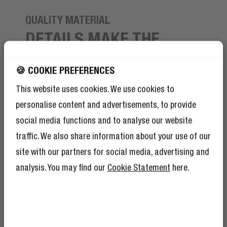
QUALITY MATERIAL
DETAILS MAKE THE
DESIGN
🍪 COOKIE PREFERENCES
De Powerbank is gemaakt van zachte lichtgewicht
This website uses cookies. We use cookies to
materialen met afgeronde hoeken. Aan de zijkant heeft
personalise content and advertisements, to provide
de Powerbank een label met ons logo in reliëf en
bovenop de Powerbank de statusindicatie LED lichtjes.
social media functions and to analyse our website
Laad je apparaten altijd op in stijl.
traffic. We also share information about your use of our
site with our partners for social media, advertising and
analysis. You may find our
Cookie Statement
here.