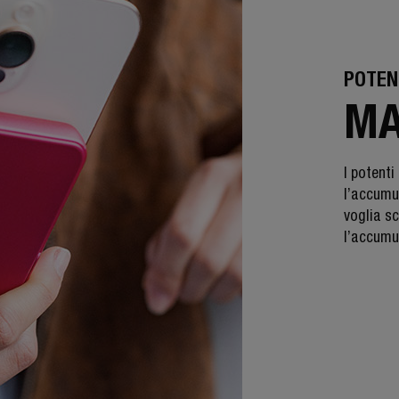
POTEN
MA
I potent
l’accumu
voglia sc
l’accumul