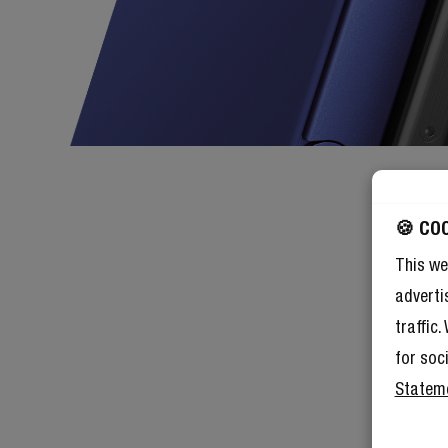
🍪 CO
This we
adverti
traffic
for soc
Statem