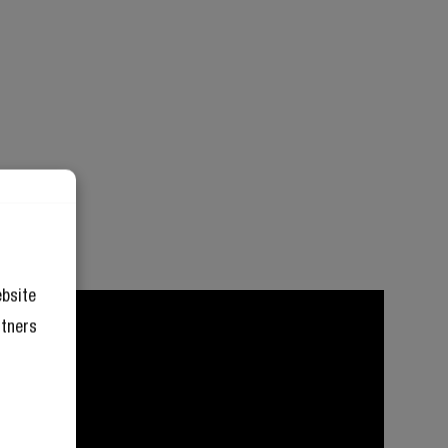
ebsite
rtners