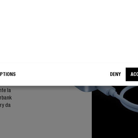
PTIONS
DENY
AC
one:
e, si può
nte la
erbank
ery da