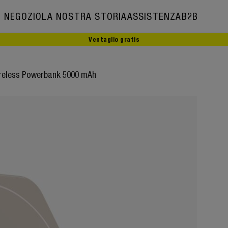
NEGOZIO
LA NOSTRA STORIA
ASSISTENZA
B2B
Ventaglio gratis
La nostra storia
Ambasciatori
reless Powerbank 5000 mAh