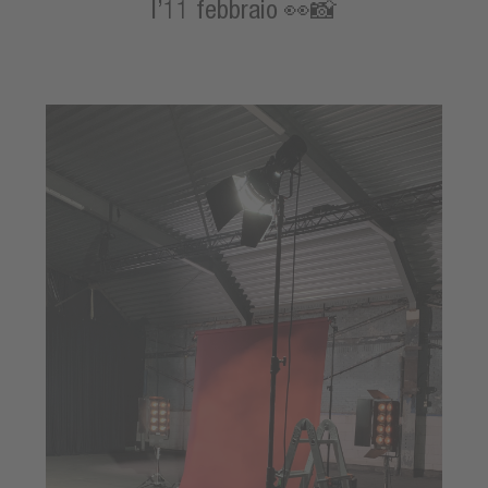
l’11 febbraio 👀📸