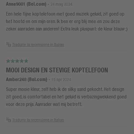
Anne9001 (Bol.com)
-
24 mag 2024
Een hele fijne koptelefoon met goed muziek geluid, zit goed op
het hoofd en om mijn oren. Ik ben er erg blij mee en zou deze
zeker aanraden aan anderen! Extra leuk pluspunt: de kleur blauw ;)
Tradurre la recensione in Italian
MOOI DESIGN EN STEVIGE KOPTELEFOON
Amber248 (Bol.com)
-
15 apr 2024
Super mooie kleur, zelf heb ik de silky sand gekocht. Het design
zit goed, is comfortabel en het geluid is verbazingwekkend goed
voor deze prijs. Aanrader wat mij betreft.
Tradurre la recensione in Italian