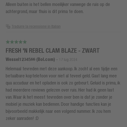
Alleen buiten is het bellen moeilijker vanwege de ruis op de
achtergrond, maar thuis is dit prima te doen.
Tradurre la recensione in Italian
FRESH 'N REBEL CLAM BLAZE - ZWART
Wessel1234566 (Bol.com)
-
17 lug 2024
Helemaal tevreden met deze aankoop. Ik zocht al een tijdje een
betaalbare koptelefoon voor niet al teveel geld. Gaat lang mee
qua accuduur en het opladen is ook zo gebeurt. Geluid is prima, ik
had meerdere reviews gelezen over ruis. Hier had ik geen last
van. Waar ik het meest tevreden over ben is dat je zonder je
mobiel je muziek kan bedienen. Door handige functies kan je
bijvoorbeeld makkelijk naar een volgend nummer. Ik zou hem
zeker aanraden! :D