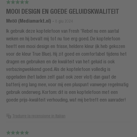
MOOI DESIGN EN GOEDE GELUIDSKWALITEIT
Mv80 (Mediamarkt.nl)
-
8 giu 2024
Ik gebruik deze koptelefoon van Fresh 'Rebel nu een aantal
weken en hij bevalt mij tot nu toe erg goed. De koptelefoon
heeft een mooi design en frisse, heldere kleur (ik heb gekozen
voor de kleur True Blue). Hij zit goed en comfortabel tijdens het
dragen en gebruiken en de kwaliteit van het geluid is ook
verbazingwekkend goed. Als de koptelefoon volledig is
opgeladen (het laden zelf gaat ook zeer vlot) dan gaat de
batterij erg lang mee, voor mij een pluspunt vanwege regelmatig
gebruik onderweg. Kortom: dit is een koptelefoon met een
goede prijs-kwaliteit verhouding, wat mij betreft een aanrader!
Tradurre la recensione in Italian