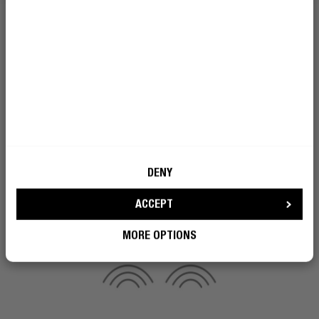
CONNETTIVITÀ MULTIPUNTO
BLUETOOTH
DOPPIO DIVERTIMENTO
La connessione Bluetooth multipunto delle cuffie Clam
Blaze consente di collegare contemporaneamente 2
dispositivi alle cuffie, ad esempio il telefono e il laptop.
Durante una videochiamata sul computer, puoi
rispondere contemporaneamente alle chiamate senza
DENY
dover accoppiare di nuovo le cuffie al tuo dispositivo.
ACCEPT
*È attivo un solo flusso audio alla volta. L’assistenza vocale è
attiva sull’ultimo dispositivo accoppiato.
MORE OPTIONS