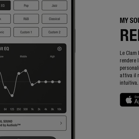
MY SO
RE
Le Clam 
rendere l
personali
attiva il
intuitiva.