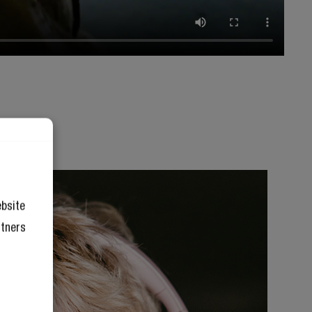
ebsite
rtners