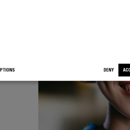
ETO
no, dai
o e
deve,
PTIONS
DENY
AC
 Dalla