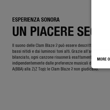
ESPERIENZA SONORA
UN PIACERE SEGR
Il suono delle Clam Blaze 2 può essere descritto come pie
bassi nitidi e dai luminosi toni alti. Grazie all’audio intens
bilanciato, ogni canzone risuonerà esattamente come si 
MORE O
indipendentemente dalle preferenze musicali di ciascuno.
A(BBA) alla Z(Z Top): le Clam Blaze 2 non giudicano.