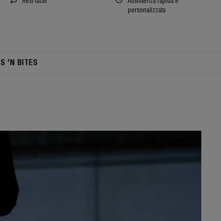
Resi facili
Assistenza rapida e
personalizzata
TS 'N BITES