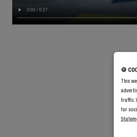
🍪 CO
This we
adverti
traffic
for soc
Statem