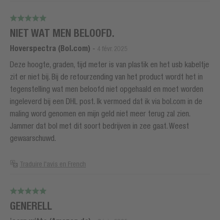
NIET WAT MEN BELOOFD.
Hoverspectra (Bol.com)
-
4 févr. 2025
Deze hoogte, graden, tijd meter is van plastik en het usb kabeltje
zit er niet bij. Bij de retourzending van het product wordt het in
tegenstelling wat men beloofd niet opgehaald en moet worden
ingeleverd bij een DHL post. Ik vermoed dat ik via bol.com in de
maling word genomen en mijn geld niet meer terug zal zien.
Jammer dat bol met dit soort bedrijven in zee gaat. Weest
gewaarschuwd.
Traduire l'avis en French
GENERELL