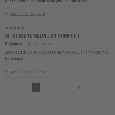
Doet wat het moet doen! Mooi geluid en leuke prijs!
Traduire l'avis en French
UITSTEKEND GELUID EN COMFORT.
R. (Amazon.nl)
-
14 sept. 2024
Zeer goed geluid en goed passend in het oor. Ben er erg blij mee.
Echt een aanrader.
Traduire l'avis en French
1
2
3
4
5