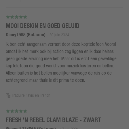
MOOI DESIGN EN GOED GELUID
Ginny1988 (Bol.com)
-
30 juin 2024
Ik ben echt aangenaam verrast door deze koptelefoon. Vooral
omdat ik het merk ook bij action zag liggen en ik daar helaas
geen goede ervaring mee heb. Maar dit is echt een geweldige
koptelefoon die goed werkt voor muziek luisteren en bellen.
Alleen buiten is het bellen moeilijker vanwege de ruis op de
achtergrond, maar thuis is dit prima te doen.
Traduire l'avis en French
FRESH 'N REBEL CLAM BLAZE - ZWART
Wessel1234566 (Bol.com)
-