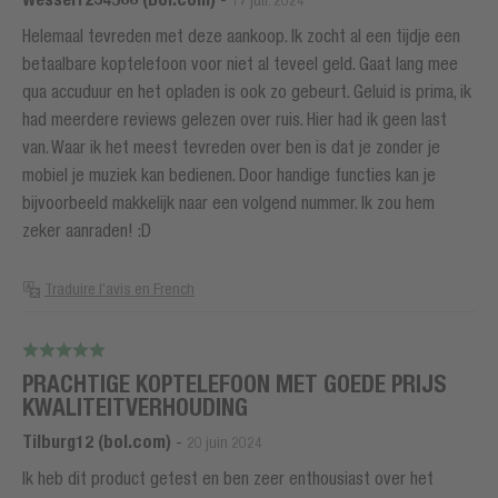
17 juil. 2024
Helemaal tevreden met deze aankoop. Ik zocht al een tijdje een
betaalbare koptelefoon voor niet al teveel geld. Gaat lang mee
qua accuduur en het opladen is ook zo gebeurt. Geluid is prima, ik
had meerdere reviews gelezen over ruis. Hier had ik geen last
van. Waar ik het meest tevreden over ben is dat je zonder je
mobiel je muziek kan bedienen. Door handige functies kan je
bijvoorbeeld makkelijk naar een volgend nummer. Ik zou hem
zeker aanraden! :D
Traduire l'avis en French
PRACHTIGE KOPTELEFOON MET GOEDE PRIJS
KWALITEITVERHOUDING
Tilburg12 (bol.com)
-
20 juin 2024
Ik heb dit product getest en ben zeer enthousiast over het