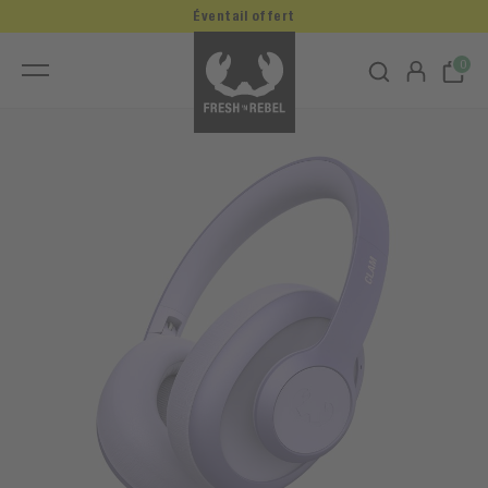
Éventail offert
0