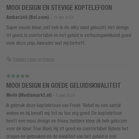
MOOI DESIGN EN STEVIGE KOPTELEFOON
Amber248 (Bol.com)
-
15 avr. 2024
Super mooie kleur, zelf heb ik de silky sand gekocht. Het design
zit goed, is comfortabel en het geluid is verbazingwekkend goed
voor deze prijs. Aanrader wat mij betreft.
Traduire l'avis en French
MOOI DESIGN EN GOEDE GELUIDSKWALITEIT
Mv80 (Mediamarkt.nl)
-
8 juin 2024
Ik gebruik deze koptelefoon van Fresh 'Rebel nu een aantal
weken en hij bevalt mij tot nu toe erg goed. De koptelefoon
heeft een mooi design en frisse, heldere kleur (ik heb gekozen
voor de kleur True Blue). Hij zit goed en comfortabel tijdens het
dragen en gebruiken en de kwaliteit van het geluid is ook