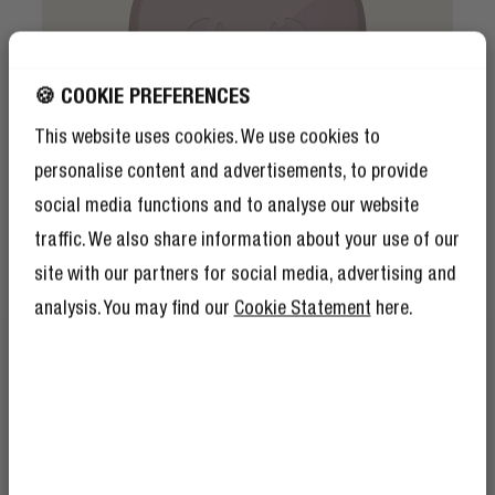
🍪 COOKIE PREFERENCES
This website uses cookies. We use cookies to
personalise content and advertisements, to provide
social media functions and to analyse our website
traffic. We also share information about your use of our
site with our partners for social media, advertising and
analysis. You may find our
Cookie Statement
here.
FUNKCJE BEZPIECZEŃSTWA
10% ZNIŻKI NA
BĄDŹ BEZPIECZNY(A)
NASTĘPNE
ZAMÓWIENIE!
Mini ładowarka USB-C PD ma wiele funkcji