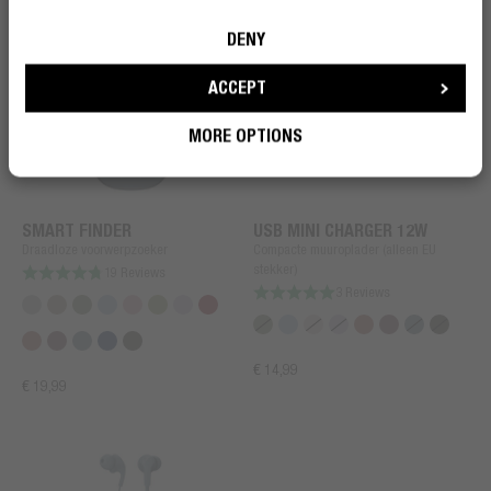
WORD EEN REBEL
WORD EEN REBEL
DENY
ACCEPT
MORE OPTIONS
SMART FINDER
USB MINI CHARGER 12W
Draadloze voorwerpzoeker
Compacte muuroplader (alleen EU
stekker)
19 Reviews
3 Reviews
€ 14,99
€ 19,99