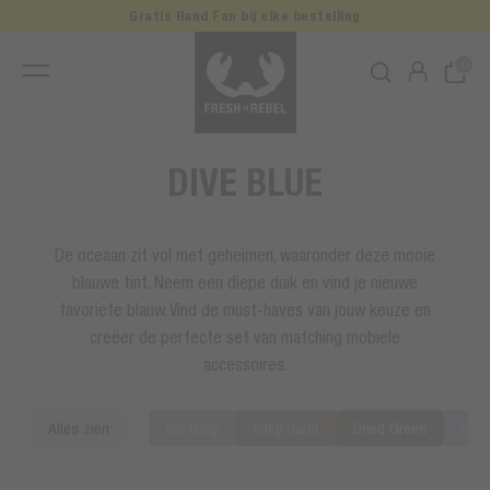
Gratis Hand Fan bij elke bestelling
0
DIVE BLUE
De oceaan zit vol met geheimen, waaronder deze mooie
blauwe tint. Neem een diepe duik en vind je nieuwe
favoriete blauw. Vind de must-haves van jouw keuze en
creëer de perfecte set van matching mobiele
accessoires.
Alles zien
Ice Grey
Silky Sand
Dried Green
Vivi