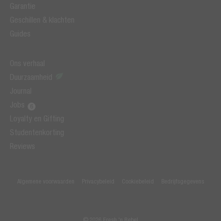
Garantie
Geschillen & klachten
Guides
Ons verhaal
Duurzaamheid
Journal
Jobs
Loyalty en Gifting
Studentenkorting
Reviews
Algemene voorwaarden
Privacybeleid
Cookiebeleid
Bedrijfsgegevens
© 2026 Fresh 'n Rebel