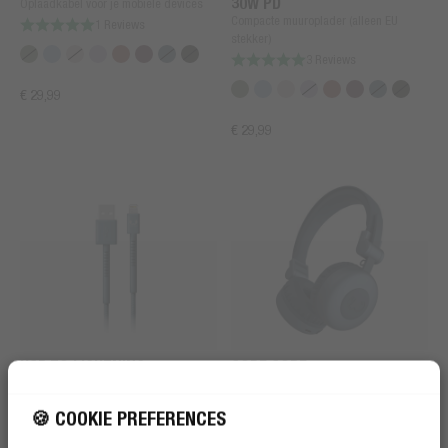
30W PD
Oplaadkabel voor je mobiele devices
Compacte muuroplader (alleen EU
1 Reviews
stekker)
3 Reviews
€ 29,99
€ 29,99
USB TO LIGHTNING
CODE CORE
Oplaadkabel voor je mobiele devices
Draadloze on-ear koptelefoon
1 Reviews
28 Reviews
🍪 COOKIE PREFERENCES