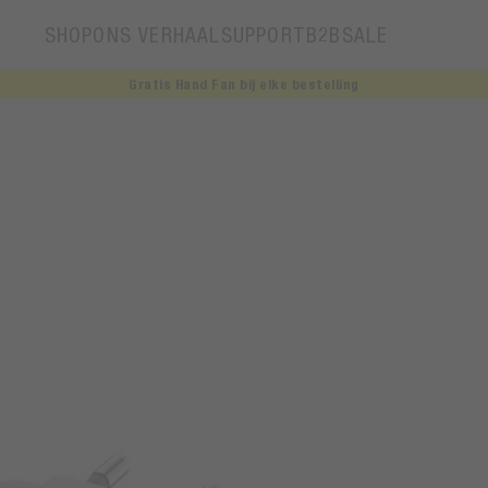
SHOP
ONS VERHAAL
SUPPORT
B2B
SALE
Gratis Hand Fan bij elke bestelling
Ons verhaal