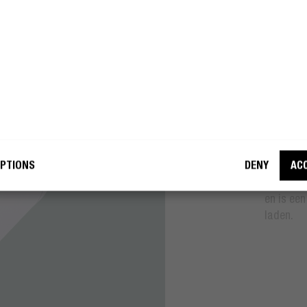
SIZE
MI
h ’n Rebel mag mijn e-mailadres
h ’n Rebel mag mijn e-mailadres
uiken voor marketingdoeleinden
uiken voor marketingdoeleinden
TI
WORD EEN REBEL
WORD EEN REBEL
PTIONS
DENY
AC
De USB M
zak of t
en is een
laden.