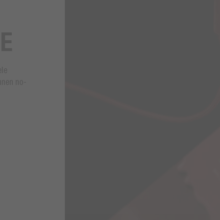
ME
ele
innen no-