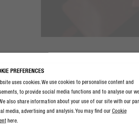
OKIE PREFERENCES
JG 10% KORTING
JG 10% KORTING
JE VOLGENDE
bsite uses cookies. We use cookies to personalise content and
JE VOLGENDE
TELLING!
sements, to provide social media functions and to analyse our w
TELLING!
10% korting nog niet genoeg is,
. We also share information about your use of our site with our pa
10% korting nog niet genoeg is,
 lid worden van The Rebel Club ook
 lid worden van The Rebel Club ook
l andere voordelen.
Lees hier meer
.
ial media, advertising and analysis. You may find our
Cookie
l andere voordelen.
Lees hier meer
.
ent
here.