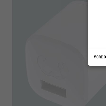
Fres
Fres
gebr
gebr
MORE O