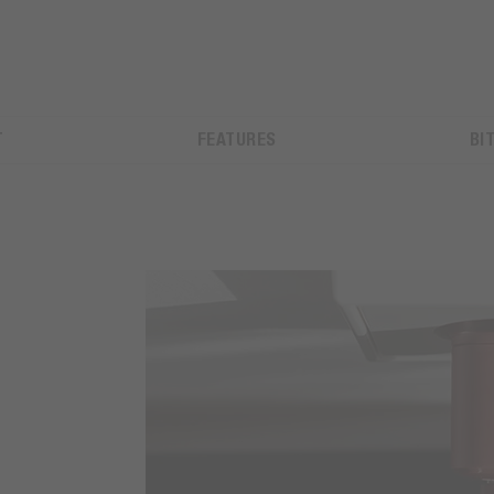
T
FEATURES
BI