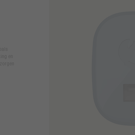
oals
ting en
 zorgen