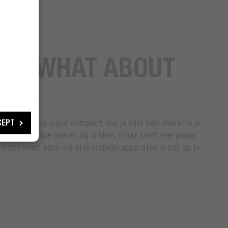
NI? WHAT ABOUT
NY!
CEPT
ini Charger is super compact, dus je kunt hem overal in je
as mee naartoe nemen. Hij is klein, maar heeft veel power
 echte must-have om al je mobiele apparaten in stijl op te