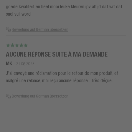
goede kwaliteit en heel mooi leuke kleuren ipv altijd dat wit dat
snel vuil word
Bewertung auf German übersetzen
AUCUNE RÉPONSE SUITE À MA DEMANDE
MK
-
21.06.2023
J'ai envoyé une réclamation pour le retour de mon produit, et
malgré une relance, n'ai reçu aucune réponse... Très déçue.
Bewertung auf German übersetzen