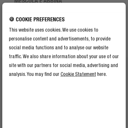
MESCOLA E ABBINA
VIVI A COLORI
🍪 COOKIE PREFERENCES
Scegli il tuo colore preferito e abbina o abbina il cavo
This website uses cookies. We use cookies to
con le nostre cuffie, auricolari, altoparlanti e Powerbank.
personalise content and advertisements, to provide
Completa il tuo set di must-have mobile e vivi a colori.
social media functions and to analyse our website
traffic. We also share information about your use of our
site with our partners for social media, advertising and
analysis. You may find our
Cookie Statement
here.
OTTIENI IL 10% DI
SCONTO SUL TUO
PROSSIMO ORDINE!
E come se il 10% di sconto non bastasse,