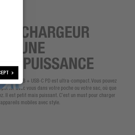
SIONS
TIT CHARGEUR
UR UNE
PERPUISSANCE
CEPT
chargeur USB + USB-C PD est ultra-compact. Vous pouvez
emporter avec vous dans votre poche ou votre sac, où que
ez. Il est petit mais puissant. C’est un must pour charger
 appareils mobiles avec style.