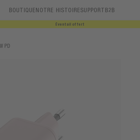
BOUTIQUE
NOTRE HISTOIRE
SUPPORT
B2B
Éventail offert
Notre histoire
5W PD