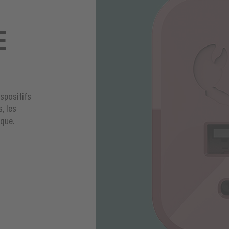
E
spositifs
, les
ique.