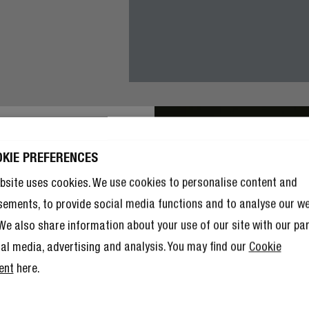
FICIEZ DE 10 %
OKIE PREFERENCES
RÉDUCTION SUR
RE PROCHAINE
bsite uses cookies. We use cookies to personalise content and
MANDE !
sements, to provide social media functions and to analyse our w
 si 10 % de réduction ne suffisaient
. We also share information about your use of our site with our pa
enir membre du Rebel Club signifie
t que vous bénéficierez de
ial media, advertising and analysis. You may find our
Cookie
 autres avantages.
En savoir plus
ent
here.