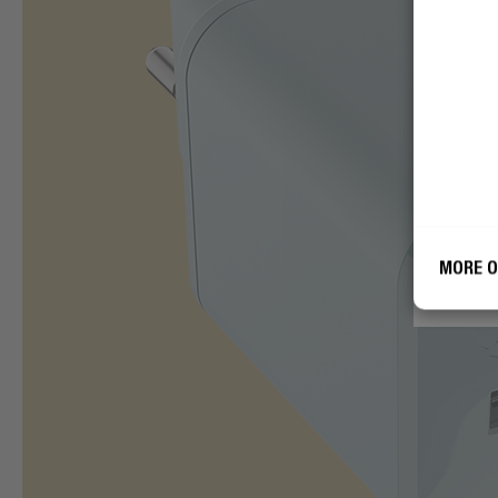
J'ac
mon 
mark
MORE O