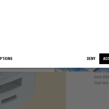
DIMEN
PE
PO
cepte que Fresh 'n Rebel utilise
adresse e-mail à des fins de
eting.
SU
DEVENIR UN REBELLE
PTIONS
DENY
AC
Le mini 
ainsi l'
vous alli
tous vos