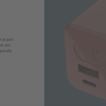
t un port
ger vos
ppareils