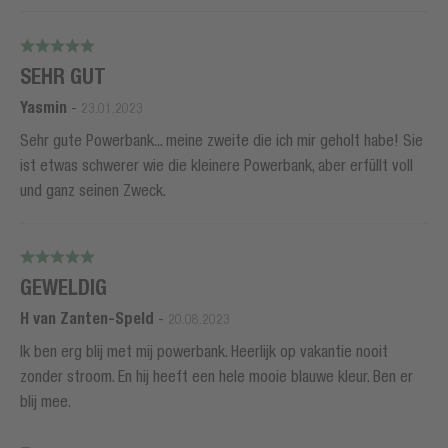
SEHR GUT
Yasmin
-
23.01.2023
Sehr gute Powerbank... meine zweite die ich mir geholt habe! Sie
ist etwas schwerer wie die kleinere Powerbank, aber erfüllt voll
und ganz seinen Zweck.
GEWELDIG
H van Zanten-Speld
-
20.08.2023
Ik ben erg blij met mij powerbank. Heerlijk op vakantie nooit
zonder stroom. En hij heeft een hele mooie blauwe kleur. Ben er
blij mee.