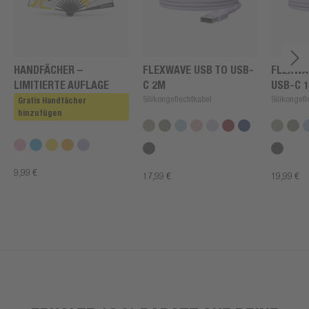
HANDFÄCHER –
FLEXWAVE USB TO USB-
FLEXWA
LIMITIERTE AUFLAGE
C 2M
USB-C 
Silikongeflechtkabel
Silikongef
Gratis Handfächer
hinzufügen
9,99 €
17,99 €
19,99 €