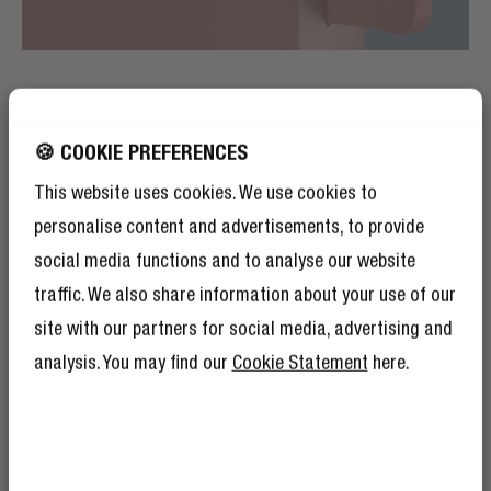
HOCHWERTIGE MATERIALIEN
BIS INS DETAIL
🍪 COOKIE PREFERENCES
DURCHDACHT
This website uses cookies. We use cookies to
personalise content and advertisements, to provide
Die Powerbanks sind aus weichen, leichten Materialien
social media functions and to analyse our website
mit sanften Kurven gefertigt. An der Seite befindet
sich ein Etikett mit unserem geprägten Logo und auf
traffic. We also share information about your use of our
der Oberseite der Powerbank leuchtet eine LED zur
site with our partners for social media, advertising and
Statusanzeige. Lade deine Geräte immer mit Stil auf.
analysis. You may find our
Cookie Statement
here.