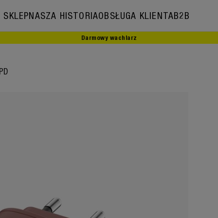
SKLEP
NASZA HISTORIA
OBSŁUGA KLIENTA
B2B
Darmowy wachlarz
Nasza historia
 PD