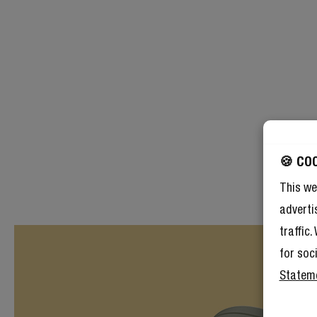
🍪 CO
This we
adverti
traffic
for soc
Statem