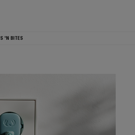
TS 'N BITES