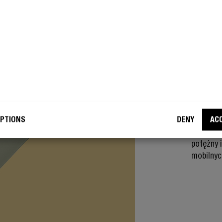
ROZMI
NI
– 
PTIONS
DENY
AC
Miniłado
można ją
potężny 
mobilnyc