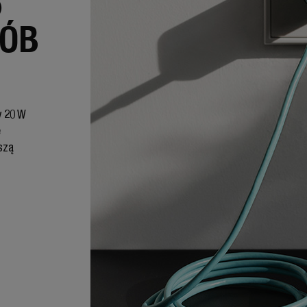
)
SÓB
y 20 W
e
szą