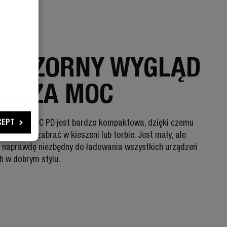
AR
EPOZORNY WYGLĄD
I DUŻA MOC
CEPT
warka USB-C PD jest bardzo kompaktowa, dzięki czemu
 wszędzie zabrać w kieszeni lub torbie. Jest mały, ale
i naprawdę niezbędny do ładowania wszystkich urządzeń
h w dobrym stylu.