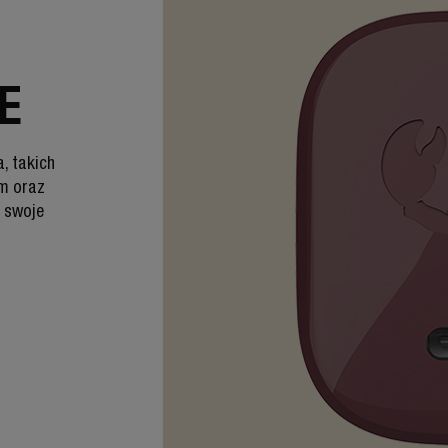
E
, takich
em oraz
 swoje