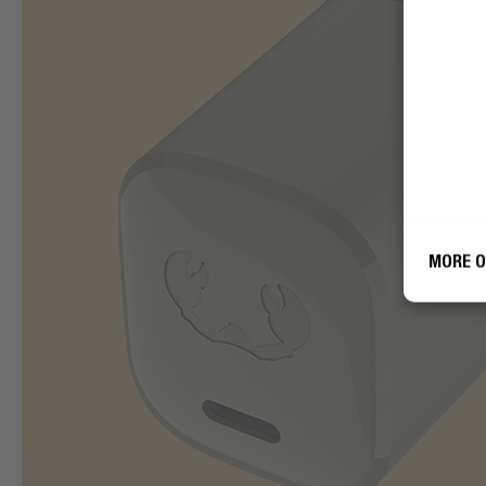
Zgad
wyko
cela
D
MORE O