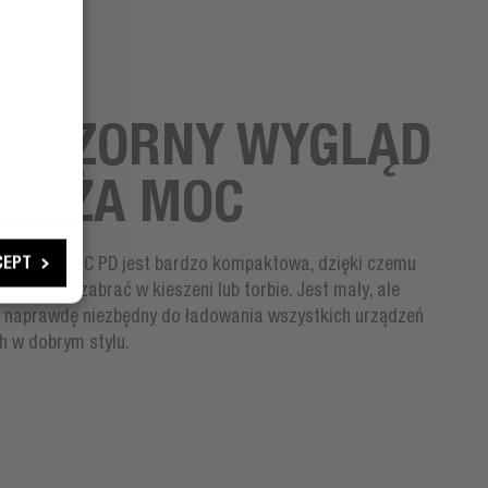
AR
EPOZORNY WYGLĄD
I DUŻA MOC
CEPT
warka USB-C PD jest bardzo kompaktowa, dzięki czemu
 wszędzie zabrać w kieszeni lub torbie. Jest mały, ale
i naprawdę niezbędny do ładowania wszystkich urządzeń
h w dobrym stylu.