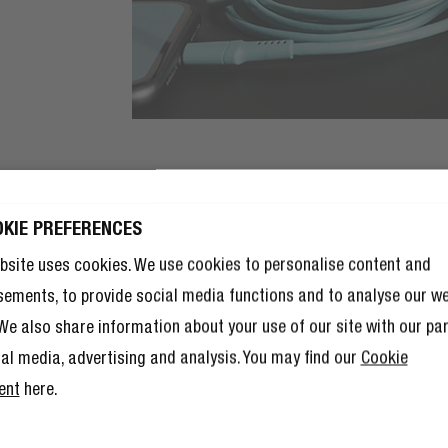
 ZNIŻKI NA
OKIE PREFERENCES
TĘPNE
bsite uses cookies. We use cookies to personalise content and
ÓWIENIE!
sements, to provide social media functions and to analyse our w
ki na to propozycja na dobry
. We also share information about your use of our site with our pa
 – ale członkostwo w Klubie
ków to również mnóstwo innych
ial media, advertising and analysis. You may find our
Cookie
.
Przeczytaj więcej tutaj
.
ent
here.