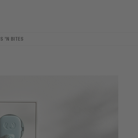
TS 'N BITES