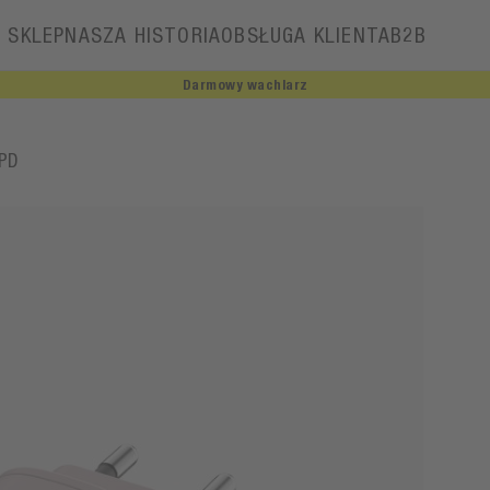
SKLEP
NASZA HISTORIA
OBSŁUGA KLIENTA
B2B
Darmowy wachlarz
Nasza historia
 PD