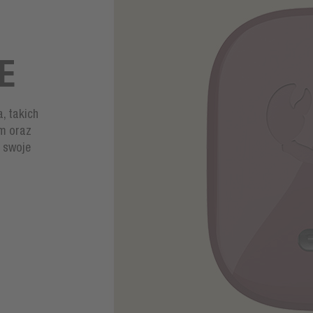
E
, takich
em oraz
 swoje