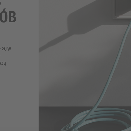
)
SÓB
y 20 W
e
szą