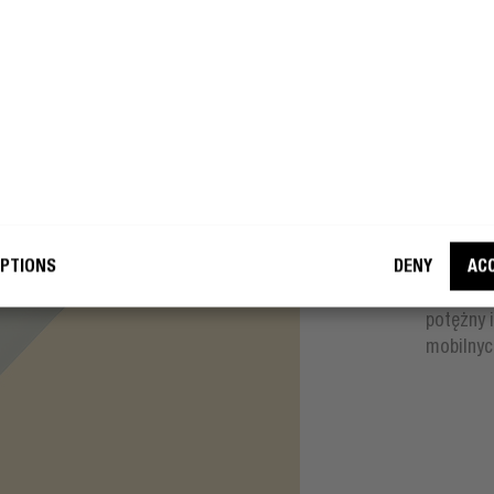
ROZMI
NI
zam się, aby firma Fresh 'n Rebel
rzystywała mój adres e-mail w
ch marketingowych.
– 
OŁĄCZ DO BUNTOWNIKÓW
PTIONS
DENY
AC
Miniłado
można ją
potężny 
mobilnyc