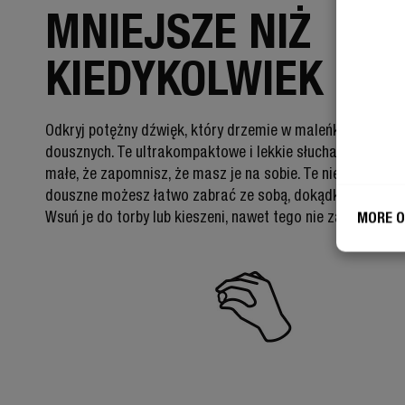
MNIEJSZE NIŻ
KIEDYKOLWIEK
Odkryj potężny dźwięk, który drzemie w maleńkich słuch
dousznych. Te ultrakompaktowe i lekkie słuchawki douszn
małe, że zapomnisz, że masz je na sobie. Te niewielkie sł
douszne możesz łatwo zabrać ze sobą, dokądkolwiek się
Wsuń je do torby lub kieszeni, nawet tego nie zauważając.
MORE O