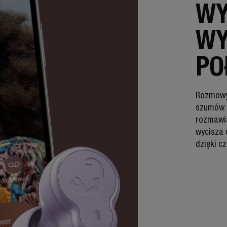
WY
WY
PO
Rozmowy 
szumów z
rozmawia
wycisza d
dzięki c