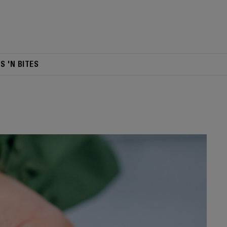
TS 'N BITES