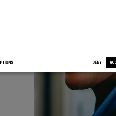
awkach
e są tak
uchawki
 udasz.
PTIONS
DENY
AC