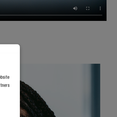
ebsite
rtners