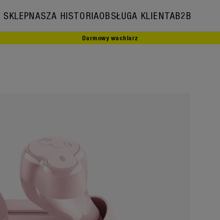
SKLEP
NASZA HISTORIA
OBSŁUGA KLIENTA
B2B
Darmowy wachlarz
Nasza historia
Ambasadorzy