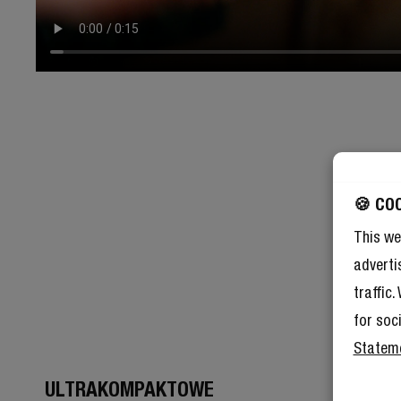
🍪 CO
This we
adverti
traffic
for soc
Statem
ULTRAKOMPAKTOWE