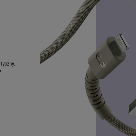
styczny.
y