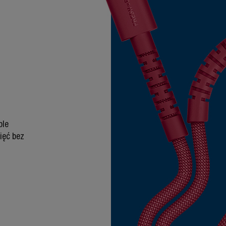
ble
ięć bez