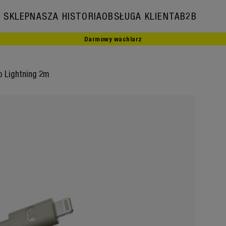
SKLEP
NASZA HISTORIA
OBSŁUGA KLIENTA
B2B
Darmowy wachlarz
Nasza historia
o Lightning 2m