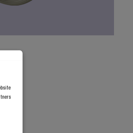
ebsite
rtners