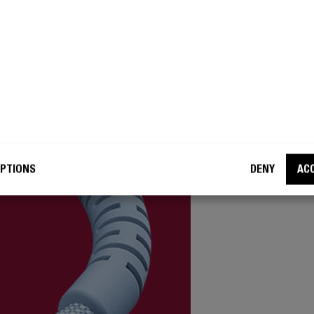
SUPER
BE
360° odc
PTIONS
DENY
AC
zapewnia