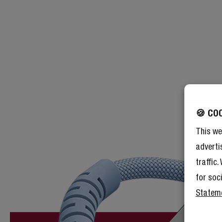
🍪 CO
This we
adverti
traffic
for soc
Statem