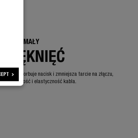
 WYTRZYMAŁY
Z PĘKNIĘĆ
iążenie absorbuje nacisk i zmniejsza tarcie na złączu,
CEPT
jąc stabilność i elastyczność kabla.