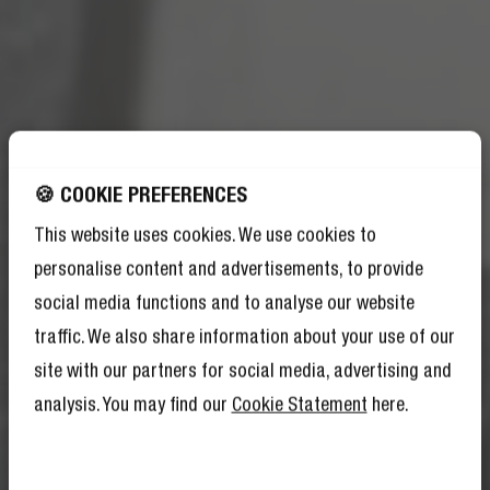
🍪 COOKIE PREFERENCES
This website uses cookies. We use cookies to
personalise content and advertisements, to provide
social media functions and to analyse our website
traffic. We also share information about your use of our
KRIJG 10% KORTING
site with our partners for social media, advertising and
OP JE VOLGENDE
analysis. You may find our
Cookie Statement
here.
BESTELLING!
En alsof 10% korting nog niet genoeg is,
betekent lid worden van The Rebel Club ook
mega veel andere voordelen.
Lees hier meer
.