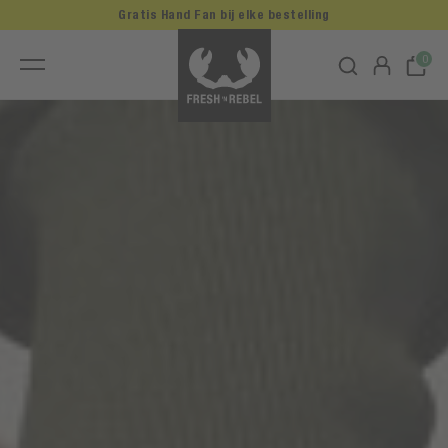
Gratis Hand Fan bij elke bestelling
0
F
r
e
s
h
'
n
R