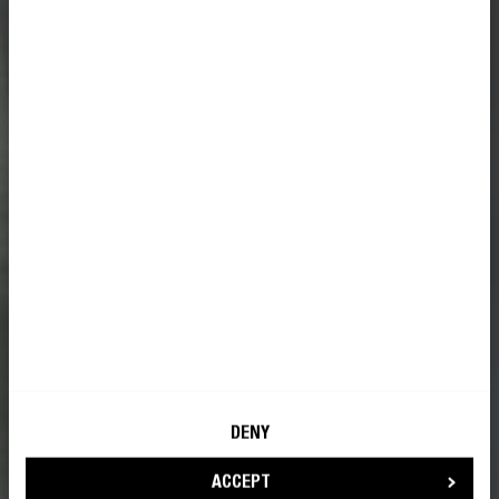
Fresh ’n Rebel mag mijn e-mailadres
gebruiken voor marketingdoeleinden
WORD EEN REBEL
DENY
ACCEPT