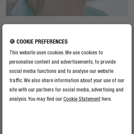
TOUCH CONTROL
TAP ON THE SIDE
🍪 COOKIE PREFERENCES
This website uses cookies. We use cookies to
Of course you can control your music or phone calls on
personalise content and advertisements, to provide
your connected device, but also by touching the
social media functions and to analyse our website
earbuds. Simply tap on the side of the earbuds and
stay hands-free.
traffic. We also share information about your use of our
site with our partners for social media, advertising and
analysis. You may find our
Cookie Statement
here.