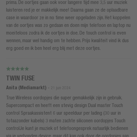
prima. De oortjes gaan ook voor langere tijd mee 3,5 uur muziek
luisteren red je er makkelijk mee! Daarna gaan ze de oplaadbare
case in waardoor ze in no time weer opgeladen zijn. Het koppelen
van de oortjes was zo gedaan en doen mijn telefoon en laptop nu
moeiteloos zodra ik de oortjes in doe. De touch control is even
wennen, maar wel handig om te hebben. Prijs kwaliteit vind ik dus
erg goed en ik ben heel erg blij met deze oortjes.
TWIN FUSE
Anita (Mediamarkt)
-
21 jun 2024
True Wireless oordopjes die super gemakkelijk zijn in gebruik.
Supercompact en heeft een stevig design Dual master Touch
control Spraakassistent 6 uur speelduur per lading (30 uur in
totaazonder kabels) 3 maten zachte siliconen oordopjes Touch
controlJe kunt je muziek of telefoongesprek natuurlijk bedienen
via je verbonden device, maar dit kan ook door de oordopjes aan