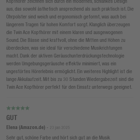
Kopfhörer zeichnen sich durch ein modernes, schlankes Design
aus, das sowohl ästhetisch ansprechend als auch praktisch ist. Die
Ohrpolster sind weich und ergonomisch geformt, was auch bei
längerem Tragen für hohen Komfort sorgt. Klanglich überzeugen
die Twin Ace Kopfhörer mit einem klaren und ausgewogenen
Sound. Die Bässe sind kraftvoll, ohne die Mitten und Höhen zu
überdecken, was sie ideal für verschiedene Musikrichtungen
macht. Dank der aktiven Geräuschunterdrückungstechnologie
werden Umgebungsgeräusche effektiv minimiert, was ein
ungestörtes Hörerlebnis ermöglicht. Ein weiteres Highlight ist die
lange Akkulaufzeit. Mit bis zu 30 Stunden Wiedergabezeit sind die
Twin Ace Kopfhörer perfekt für den Einsatz unterwegs geeignet.
GUT
Elena (Amazon.de)
-
23 jan 2025
Sehr gut, schöne Farbe und hört sich gut an die Musik