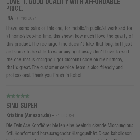
LOVE IT. GOOD QUALITY WITH AFFORDABLE
PRICE.
IRA
-
6 mei 2024
I have some pairs of this one, for mobile/in public/at work and for
at home/sleep/me time, this shown how much I love the quality of
this product. The recharge time doesn't take that long, but I just
get some to be able to wear any right away, don't have to wait
the one that is charging. I got discount code on my birthday,
that's great. The customer service team is also friendly and
professional. Thank you, Fresh 'n Rebel!
SIND SUPER
Kristine (Amazon.de)
-
24 jul 2024
Die Twin Ace Kopfhörer bieten eine beeindruckende Mischung aus
Stil, Komfort und herausragender Klangqualität. Diese kabellosen