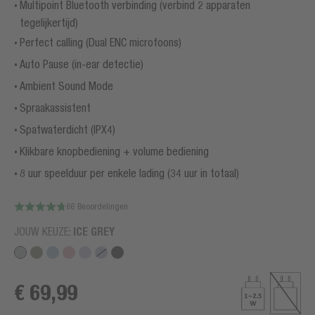
Multipoint Bluetooth verbinding (verbind 2 apparaten
tegelijkertijd)
Perfect calling (Dual ENC microfoons)
Auto Pause (in-ear detectie)
Ambient Sound Mode
Spraakassistent
Spatwaterdicht (IPX4)
Klikbare knopbediening + volume bediening
8 uur speelduur per enkele lading (34 uur in totaal)
66 Beoordelingen
JOUW KEUZE:
ICE GREY
€ 69,99