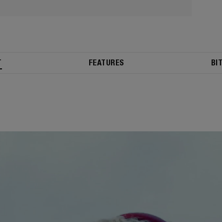
T
FEATURES
BI