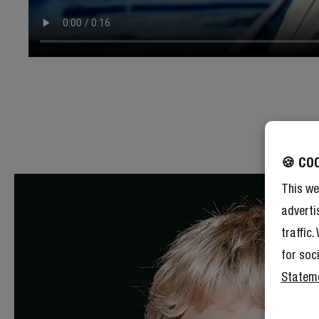
🍪 CO
This we
adverti
traffic
for soc
Statem