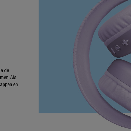
re de
men. Als
klappen en