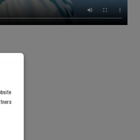
ebsite
rtners