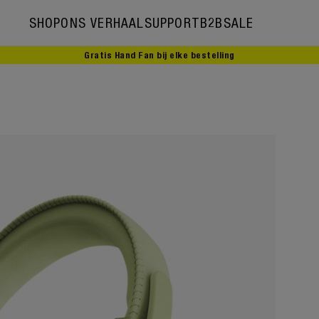
SHOP
ONS VERHAAL
SUPPORT
B2B
SALE
Gratis Hand Fan bij elke bestelling
Ons verhaal
Ambassadors