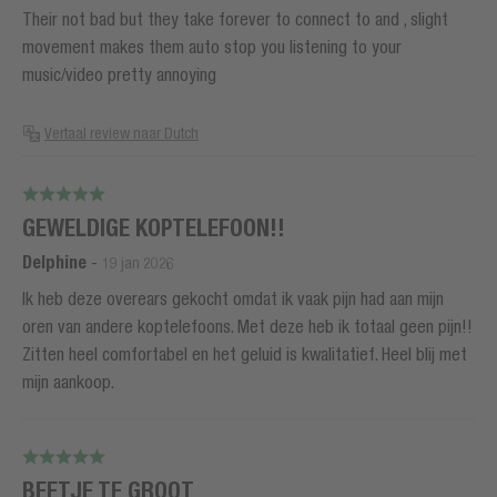
Their not bad but they take forever to connect to and , slight
movement makes them auto stop you listening to your
music/video pretty annoying
Vertaal review naar Dutch
GEWELDIGE KOPTELEFOON!!
Delphine
-
19 jan 2026
Ik heb deze overears gekocht omdat ik vaak pijn had aan mijn
oren van andere koptelefoons. Met deze heb ik totaal geen pijn!!
Zitten heel comfortabel en het geluid is kwalitatief. Heel blij met
mijn aankoop.
BEETJE TE GROOT