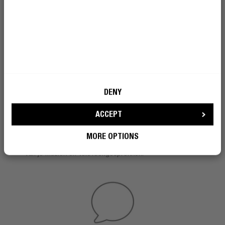
SPRAAKASSISTENT
EASY AS THAT
DENY
Door drie keer op het middelste knopje aan de zijkant
ACCEPT
van de rechter oorschelp te klikken, activeer je de
spraakassistent op je device (Siri of Google Assistant).
MORE OPTIONS
Gebruik spraakopdrachten voor handsfree bediening
van je muziek en telefoongesprekken.