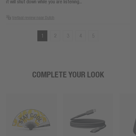
it will shut down while you are listening...
Vertaal review naar Dutch
1
2
3
4
5
COMPLETE YOUR LOOK