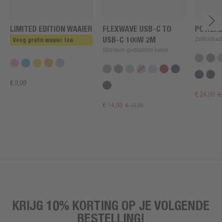
LIMITED EDITION WAAIER
FLEXWAVE USB-C TO
POWERB
USB-C 100W 2M
Zakformaat
Voeg gratis waaier toe
Siliconen gevlochten kabel
€ 9,99
€ 24,99
€
€ 14,99
€ 19,99
KRIJG 10% KORTING OP JE VOLGENDE
BESTELLING!