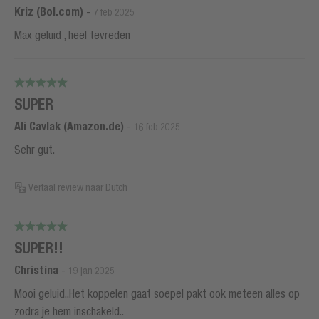
Kriz (Bol.com)
-
7 feb 2025
Max geluid , heel tevreden
SUPER
Ali Cavlak (Amazon.de)
-
16 feb 2025
Sehr gut.
Vertaal review naar Dutch
SUPER!!
Christina
-
19 jan 2025
Mooi geluid..Het koppelen gaat soepel pakt ook meteen alles op
zodra je hem inschakeld..