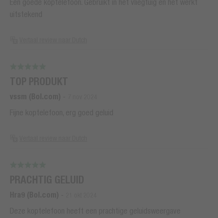
Een goede koptelefoon. Gebruikt in het vliegtuig en het werkt
uitstekend
Vertaal review naar Dutch
TOP PRODUKT
vssm (Bol.com)
-
7 nov 2024
Fijne koptelefoon, erg goed geluid
Vertaal review naar Dutch
PRACHTIG GELUID
Hra9 (Bol.com)
-
21 okt 2024
Deze koptelefoon heeft een prachtige geluidsweergave