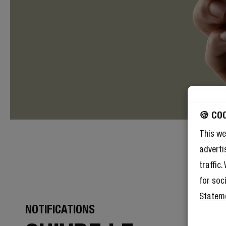
🍪 CO
This we
adverti
traffic
for soc
Statem
NOTIFICATIONS