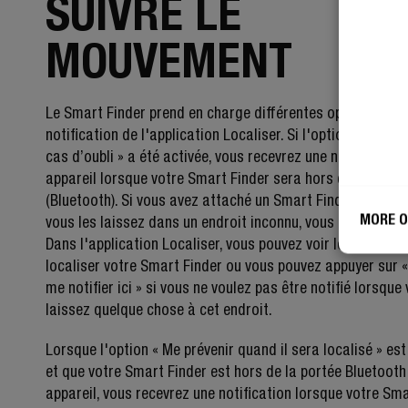
SUIVRE LE
MOUVEMENT
Le Smart Finder prend en charge différentes options de
notification de l'application Localiser. Si l'option « Me pré
cas d’oubli » a été activée, vous recevrez une notification
appareil lorsque votre Smart Finder sera hors de portée
(Bluetooth). Si vous avez attaché un Smart Finder à vos c
MORE O
vous les laissez dans un endroit inconnu, vous en serez av
Dans l'application Localiser, vous pouvez voir les directio
localiser votre Smart Finder ou vous pouvez appuyer sur 
me notifier ici » si vous ne voulez pas être notifié lorsque
laissez quelque chose à cet endroit.
Lorsque l'option « Me prévenir quand il sera localisé » est
et que votre Smart Finder est hors de la portée Bluetooth
appareil, vous recevrez une notification lorsque votre Sm