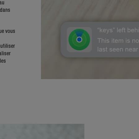
eau
 dans
ue vous
utiliser
aliser
les