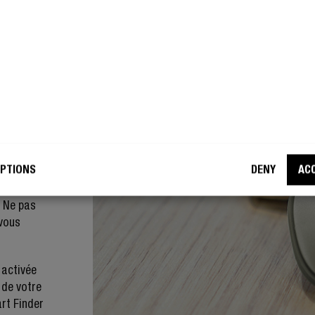
venir en
 sur votre
lés et que
PTIONS
DENY
AC
erti.
ns pour
« Ne pas
 vous
 activée
 de votre
art Finder