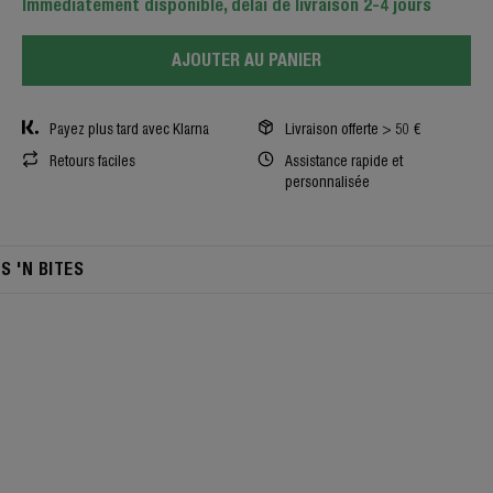
Immédiatement disponible, délai de livraison 2-4 jours
AJOUTER AU PANIER
Payez plus tard avec Klarna
Livraison offerte > 50 €
Retours faciles
Assistance rapide et
personnalisée
TS 'N BITES