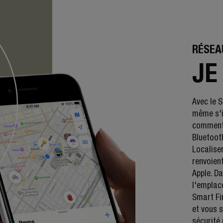
RÉSEA
JE
Avec le S
même s'il
comment 
Bluetoot
Localiser
renvoien
Apple. Da
l'emplac
Smart Fi
et vous 
sécurité