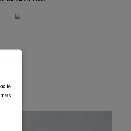
ebsite
rtners