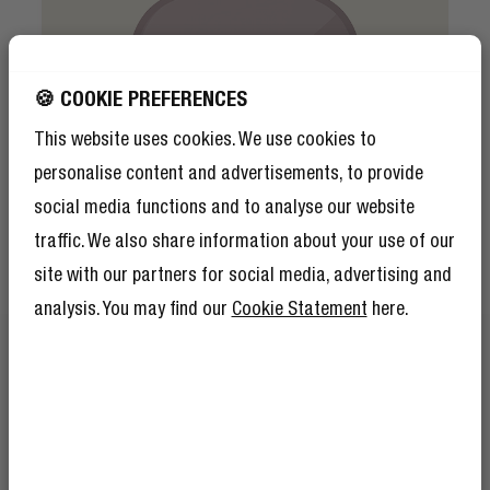
🍪 COOKIE PREFERENCES
This website uses cookies. We use cookies to
personalise content and advertisements, to provide
social media functions and to analyse our website
traffic. We also share information about your use of our
site with our partners for social media, advertising and
analysis. You may find our
Cookie Statement
here.
¡CONSIGUE UN 10% DE
CARACTERÍSTICAS DE SEGURIDAD
DESCUENTO EN TU
MANTENTE SEGURO
PRÓXIMO PEDIDO!