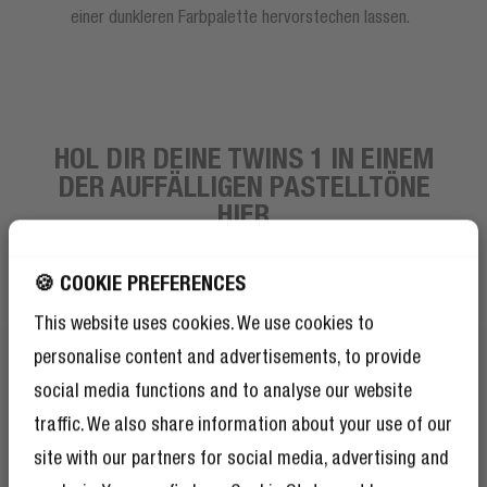
einer dunkleren Farbpalette hervorstechen lassen.
HOL DIR DEINE TWINS 1 IN EINEM
DER AUFFÄLLIGEN PASTELLTÖNE
HIER
🍪 COOKIE PREFERENCES
This website uses cookies. We use cookies to
personalise content and advertisements, to provide
WEITERLESEN
ERHALTE 10 %
social media functions and to analyse our website
RABATT AUF DEINE
traffic. We also share information about your use of our
WEITERE ORDER!
site with our partners for social media, advertising and
Und als ob 10 % Rabatt nicht schon genug