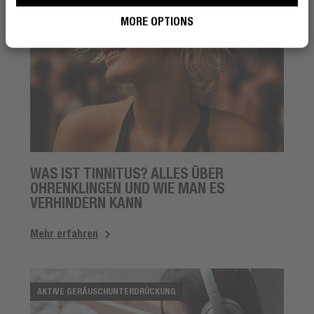
MORE OPTIONS
WAS IST TINNITUS? ALLES ÜBER
OHRENKLINGEN UND WIE MAN ES
VERHINDERN KANN
Mehr erfahren
AKTIVE GERÄUSCHUNTERDRÜCKUNG