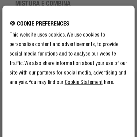
MISTURA E COMBINA
VIVE A CORES
🍪 COOKIE PREFERENCES
Escolhe a tua cor favorita e mistura ou combina o teu
This website uses cookies. We use cookies to
cabo com os nossos auscultadores, auriculares,
personalise content and advertisements, to provide
altifalantes e Powerbanks. Completa o teu conjunto de
artigos essenciais móveis e vive a cores.
social media functions and to analyse our website
traffic. We also share information about your use of our
site with our partners for social media, advertising and
analysis. You may find our
Cookie Statement
here.
RECEBE 10% DE
DESCONTO NA TUA
PRÓXIMO ENCOMENDA!
E como 10% de desconto não é suficiente, a