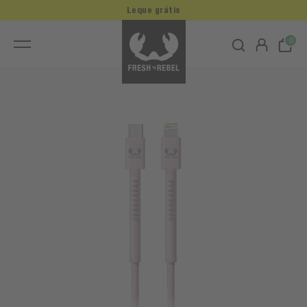
Leque grátis
0