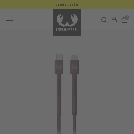
Leque grátis
0