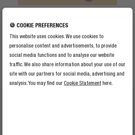
MISTURA E COMBINA
🍪 COOKIE PREFERENCES
VIVE A CORES
This website uses cookies. We use cookies to
personalise content and advertisements, to provide
Escolhe a tua cor favorita e mistura ou combina o teu
cabo com os nossos auscultadores, auriculares,
social media functions and to analyse our website
altifalantes e Powerbanks. Completa o teu conjunto de
traffic. We also share information about your use of our
artigos essenciais móveis e vive a cores.
site with our partners for social media, advertising and
analysis. You may find our
Cookie Statement
here.
RECEBE 10% DE
DESCONTO NA TUA
PRÓXIMO ENCOMENDA!