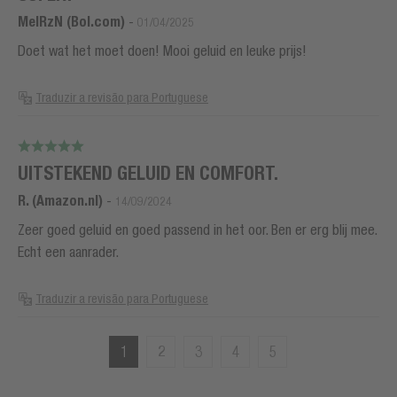
MelRzN (Bol.com)
-
01/04/2025
Doet wat het moet doen! Mooi geluid en leuke prijs!
Traduzir a revisão para Portuguese
UITSTEKEND GELUID EN COMFORT.
R. (Amazon.nl)
-
14/09/2024
Zeer goed geluid en goed passend in het oor. Ben er erg blij mee.
Echt een aanrader.
Traduzir a revisão para Portuguese
1
2
3
4
5