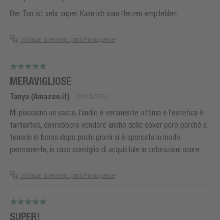
Der Ton ist sehr super. Kann ich vom Herzen empfehlen
Traduzir a revisão para Portuguese
MERAVIGLIOSE
Tanya (Amazon.it)
-
02/10/2024
Mi piacciono un sacco, l’audio è veramente ottimo e l’estetica è
fantastica, dovrebbero vendere anche delle cover però perché a
tenerle in borsa dopo pochi giorni si è sporcata in modo
permanente, in caso consiglio di acquistale in colorazioni scure.
Traduzir a revisão para Portuguese
SUPER!