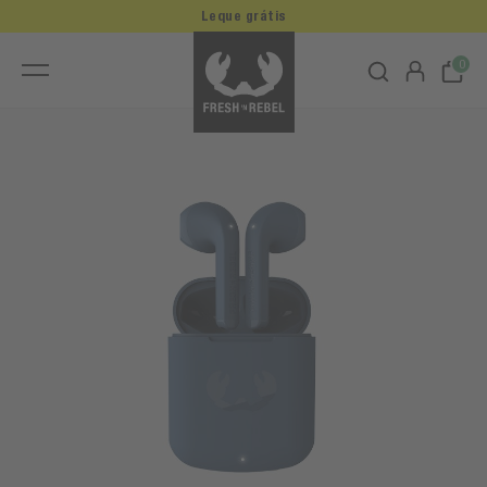
Leque grátis
0