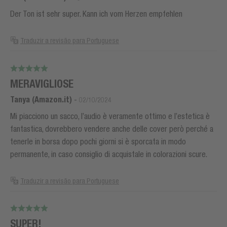
Der Ton ist sehr super. Kann ich vom Herzen empfehlen
Traduzir a revisão para Portuguese
MERAVIGLIOSE
Tanya (Amazon.it)
-
02/10/2024
Mi piacciono un sacco, l’audio è veramente ottimo e l’estetica è
fantastica, dovrebbero vendere anche delle cover però perché a
tenerle in borsa dopo pochi giorni si è sporcata in modo
permanente, in caso consiglio di acquistale in colorazioni scure.
Traduzir a revisão para Portuguese
SUPER!