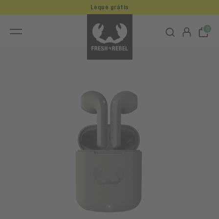
Leque grátis
0