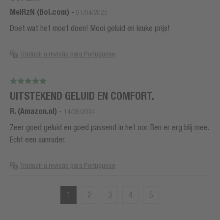
MelRzN (Bol.com)
-
01/04/2025
Doet wat het moet doen! Mooi geluid en leuke prijs!
Traduzir a revisão para Portuguese
UITSTEKEND GELUID EN COMFORT.
R. (Amazon.nl)
-
14/09/2024
Zeer goed geluid en goed passend in het oor. Ben er erg blij mee.
Echt een aanrader.
Traduzir a revisão para Portuguese
1
2
3
4
5