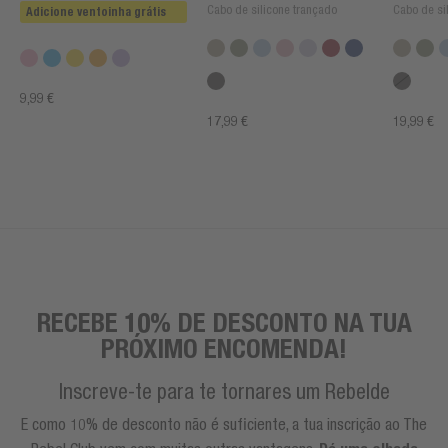
Cabo de silicone trançado
Cabo de si
Adicione ventoinha grátis
9,99 €
17,99 €
19,99 €
RECEBE 10% DE DESCONTO NA TUA
PRÓXIMO ENCOMENDA!
Inscreve-te para te tornares um Rebelde
E como 10% de desconto não é suficiente, a tua inscrição ao The