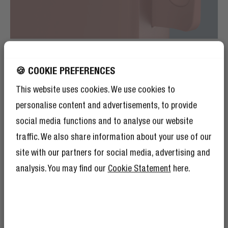
MATERIAIS DE QUALIDADE
🍪 COOKIE PREFERENCES
O DESIGN ESTÁ NOS
This website uses cookies. We use cookies to
DETALHES
personalise content and advertisements, to provide
social media functions and to analyse our website
Os Powerbanks são feitos de materiais leves e macios
traffic. We also share information about your use of our
com curvas suaves. Na lateral podes encontrar uma
etiqueta de couro vegan com o nosso logótipo em
site with our partners for social media, advertising and
relevo e no topo do Powerbank as suaves luzes LED de
analysis. You may find our
Cookie Statement
here.
indicação de estado. Carrega sempre os teus
dispositivos em grande estilo.