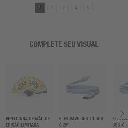
1
2
3
4
5
COMPLETE SEU VISUAL
VENTOINHA DE MÃO DE
FLEXWAVE USB TO USB-
FLEXWA
EDIÇÃO LIMITADA
C 2M
USB-C 