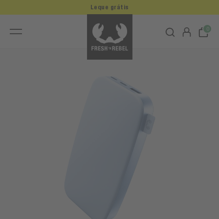
Leque grátis
0