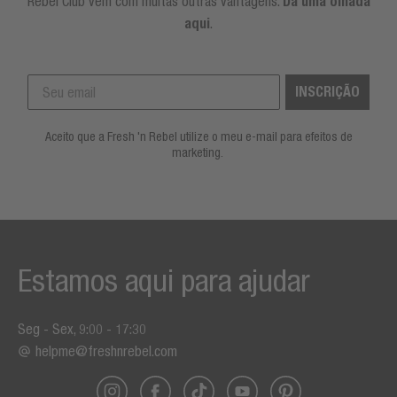
Rebel Club vem com muitas outras vantagens.
Dá uma olhada
aqui
.
INSCRIÇÃO
Aceito que a Fresh 'n Rebel utilize o meu e-mail para efeitos de
marketing.
Estamos aqui para ajudar
Seg - Sex, 9:00 - 17:30
helpme@freshnrebel.com