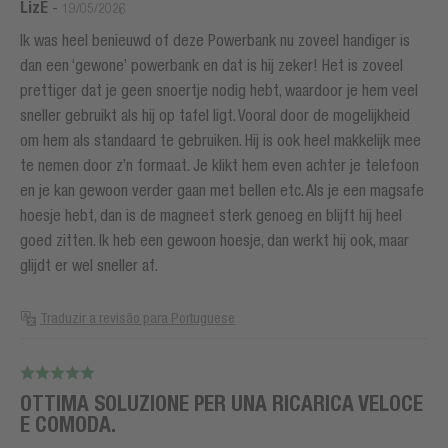
LizE
-
19/05/2026
Ik was heel benieuwd of deze Powerbank nu zoveel handiger is
dan een ‘gewone’ powerbank en dat is hij zeker! Het is zoveel
prettiger dat je geen snoertje nodig hebt, waardoor je hem veel
sneller gebruikt als hij op tafel ligt. Vooral door de mogelijkheid
om hem als standaard te gebruiken. Hij is ook heel makkelijk mee
te nemen door z’n formaat. Je klikt hem even achter je telefoon
en je kan gewoon verder gaan met bellen etc. Als je een magsafe
hoesje hebt, dan is de magneet sterk genoeg en blijft hij heel
goed zitten. Ik heb een gewoon hoesje, dan werkt hij ook, maar
glijdt er wel sneller af.
Traduzir a revisão para Portuguese
OTTIMA SOLUZIONE PER UNA RICARICA VELOCE
E COMODA.