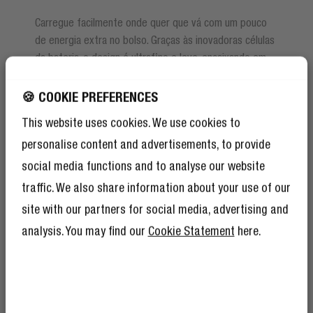
Carregue facilmente onde quer que vá com um pouco
de energia extra no bolso. Graças às inovadoras células
da bateria, o design é ultrafino e leve, encaixando em
qualquer bolso ou bolsa, pesando não mais do que um
telemóvel comum!
🍪 COOKIE PREFERENCES
This website uses cookies. We use cookies to
personalise content and advertisements, to provide
social media functions and to analyse our website
traffic. We also share information about your use of our
site with our partners for social media, advertising and
analysis. You may find our
Cookie Statement
here.