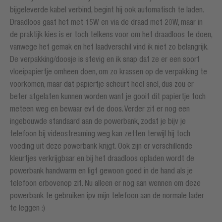
bijgeleverde kabel verbind, begint hij ook automatisch te laden.
Draadloos gaat het met 15W en via de draad met 20W, maar in
de praktijk kies is er toch telkens voor om het draadloos te doen,
vanwege het gemak en het laadverschil vind ik niet zo belangrijk.
De verpakking/doosje is stevig en ik snap dat ze er een soort
vloeipapiertje omheen doen, om zo krassen op de verpakking te
voorkomen, maar dat papiertje scheurt heel snel, dus zou er
beter afgelaten kunnen worden want je gooit dit papiertje toch
meteen weg en bewaar evt de doos. Verder zit er nog een
ingebouwde standaard aan de powerbank, zodat je bijv je
telefoon bij videostreaming weg kan zetten terwijl hij toch
voeding uit deze powerbank krijgt. Ook zijn er verschillende
kleurtjes verkrijgbaar en bij het draadloos opladen wordt de
powerbank handwarm en ligt gewoon goed in de hand als je
telefoon erbovenop zit. Nu alleen er nog aan wennen om deze
powerbank te gebruiken ipv mijn telefoon aan de normale lader
te leggen :)