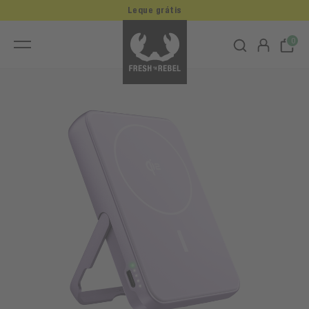
Leque grátis
0