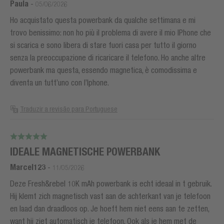
Paula
-
05/06/2026
Ho acquistato questa powerbank da qualche settimana e mi
trovo benissimo: non ho più il problema di avere il mio IPhone che
si scarica e sono libera di stare fuori casa per tutto il giorno
senza la preoccupazione di ricaricare il telefono. Ho anche altre
powerbank ma questa, essendo magnetica, è comodissima e
diventa un tutt’uno con l’Iphone.
Traduzir a revisão para Portuguese
IDEALE MAGNETISCHE POWERBANK
Marcel123
-
11/05/2026
Deze Fresh&rebel 10K mAh powerbank is echt ideaal in t gebruik.
Hij klemt zich magnetisch vast aan de achterkant van je telefoon
en laad dan draadloos op. Je hoeft hem niet eens aan te zetten,
want hij ziet automatisch je telefoon. Ook als je hem met de