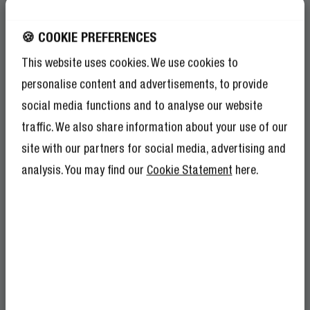
resume ao tempo. Por isso, o Snars quis
🍪 COOKIE PREFERENCES
transmitir através da sua arte um pouco da
tranquilidade molucana.
This website uses cookies. We use cookies to
personalise content and advertisements, to provide
social media functions and to analyse our website
traffic. We also share information about your use of our
site with our partners for social media, advertising and
RECEBE 10% DE
analysis. You may find our
Cookie Statement
here.
DESCONTO NA TUA
PRÓXIMO ENCOMENDA!
E como 10% de desconto não é suficiente, a
tua inscrição ao The Rebel Club vem com
muitas outras vantagens.
Dá uma olhada
aqui
.