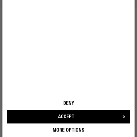
A COLEÇÃO
Aceito que a Fresh 'n Rebel utilize o
meu e-mail para efeitos de marketing.
TORNA-TE UM REBELDE
PERGUNTAS FREQUENTES
DENY
O que torna estes auscultadores
personalizados únicos?
ACCEPT
MORE OPTIONS