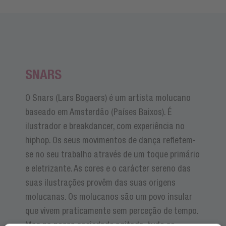
SNARS
O Snars (Lars Bogaers) é um artista molucano
baseado em Amsterdão (Países Baixos). É
ilustrador e breakdancer, com experiência no
hiphop. Os seus movimentos de dança refletem-
se no seu trabalho através de um toque primário
e eletrizante. As cores e o carácter sereno das
suas ilustrações provêm das suas origens
molucanas. Os molucanos são um povo insular
que vivem praticamente sem perceção de tempo.
Mas na nossa sociedade agitada, tudo se