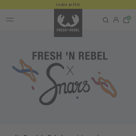
Leque grátis
0