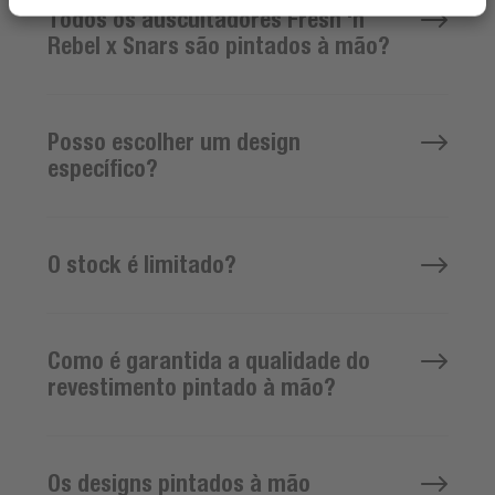
Todos os auscultadores Fresh 'n
Rebel x Snars são pintados à mão?
Posso escolher um design
específico?
O stock é limitado?
Como é garantida a qualidade do
revestimento pintado à mão?
Os designs pintados à mão